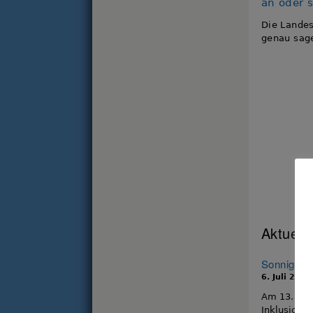
an oder s
Die Landes
genau sage
Aktuell
Sonniges I
6. Juli 2026
Am 13. Juni
Inklusionsf