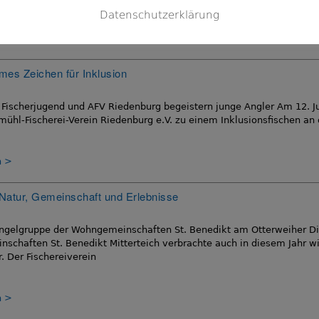
Datenschutzerklärung
n
es Zeichen für Inklusion
 Fischerjugend und AFV Riedenburg begeistern junge Angler Am 12. Ju
mühl-Fischerei-Verein Riedenburg e.V. zu einem Inklusionsfischen an
n
Natur, Gemeinschaft und Erlebnisse
Angelgruppe der Wohngemeinschaften St. Benedikt am Otterweiher Di
chaften St. Benedikt Mitterteich verbrachte auch in diesem Jahr wie
. Der Fischereiverein
n