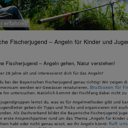
che Fischerjugend – Angeln für Kinder und Juge
he Fischerjugend – Angeln gehen, Natur verstehen!
er 28 Jahre alt und interessierst dich für das Angeln?
du bei der Bayerischen Fischerjugend genau richtig! Wir zeigen dir
Brutboxen für F
emeinsam werden wir Gewässer renaturieren,
e hin untersuchen. Natürlich kommt der Fischfang dabei nicht zu 
 Jugendgruppen lernst du, was es für Angelmethoden gibt und ka
Jugendleiter geben dir Tipps und Tricks und organisieren mit eu
nden. Als Dachverband bildet die Bayerische Fischerjugend Juge
er erste Ansprechpartner rund um das Thema „Angeln für Kinder u
Ruft un
chein habt oder nicht genau wisst, wo Ihr Angeln könnt: