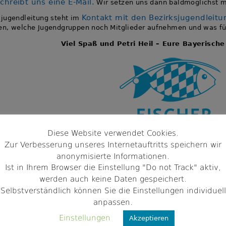
chreibt uns eine E-Mail.
Wir setzen uns dann baldmöglichst mi
Kontakt mit den Bezirksjugendleitu
jugendleitung steht im
n, welche Jugendgruppen noch Mitglieder aufnehmen und was für
Viel Spaß und Petri Heil – Eure Bayerische
Diese Website verwendet Cookies.
Zur Verbesserung unseres Internetauftritts speichern wir
anonymisierte Informationen.
es
Ist in Ihrem Browser die Einstellung "Do not Track" aktiv,
werden auch keine Daten gespeichert.
nklusionsfischen in Neustadt bei Coburg
Selbstverständlich können Sie die Einstellungen individuell
anpassen.
 2026 luden die Bayerische Fischerjugend und die Angelfreunde Meils
Einstellungen
Akzeptieren
ischen ein. Am idyllisch gelegenen Haiderteich in Neustadt bei Cobu