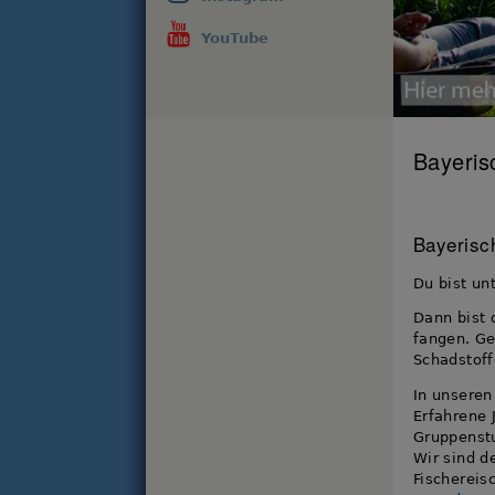
YouTube
Bayeris
Bayerisc
Du bist unt
Dann bist 
fangen. G
Schadstoff
In unseren
Erfahrene 
Gruppenstu
Wir sind d
Fischereis