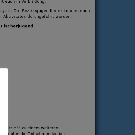
t euch in Verbindung.
ngen.
Die Bezirksjugendleiter können euch
 Aktivitäten durchgeführt werden.
 Fischerjugend
chnitz e.V. zu einem weiteren
rg erlebten die Teilnehmenden bei