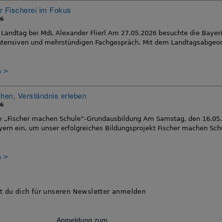
r Fischerei im Fokus
26
 Landtag bei MdL Alexander Flierl Am 27.05.2026 besuchte die Bayer
ntensiven und mehrstündigen Fachgespräch. Mit dem Landtagsabgeord
n
chen, Verständnis erleben
26
he „Fischer machen Schule“-Grundausbildung Am Samstag, den 16.05.2
ern ein, um unser erfolgreiches Bildungsprojekt Fischer machen Schu
n
t du dich für unseren Newsletter anmelden
Anmeldung zum