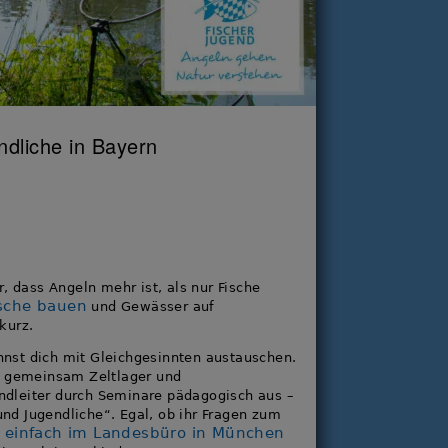
ndliche in Bayern
, dass Angeln mehr ist, als nur Fische
ische bauen
und Gewässer auf
kurz.
nnst dich mit Gleichgesinnten austauschen.
ch gemeinsam Zeltlager und
ndleiter durch Seminare pädagogisch aus –
nd Jugendliche“. Egal, ob ihr Fragen zum
s einfach im Landesbüro in München