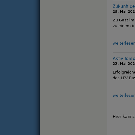
Zukunft de
29. Mai 20
Zu Gast im
zu einem i
weiterlese
Aktiv fors
22. Mai 20
Erfolgreic
des LFV Bay
weiterlese
Hier kanns