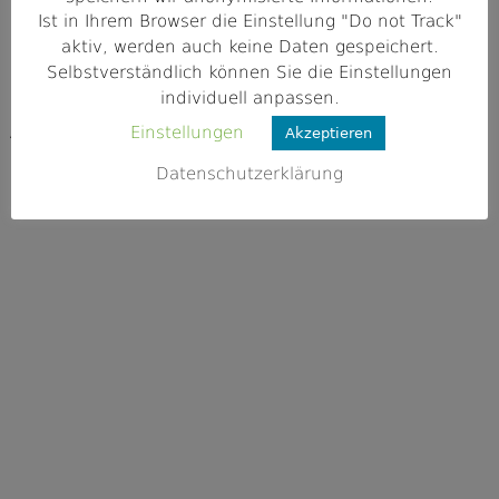
Mädchen in der Fischerjugend
19
Ist in Ihrem Browser die Einstellung "Do not Track"
Das Höchstalter in der Jugendgruppe
19
aktiv, werden auch keine Daten gespeichert.
Räumlichkeiten
20
Selbstverständlich können Sie die Einstellungen
individuell anpassen.
Kinder unter zehn Jahre
21
Einstellungen
Arbeitsschwerpunkte in der Jugendgruppe
22
Akzeptieren
Datenschutzerklärung