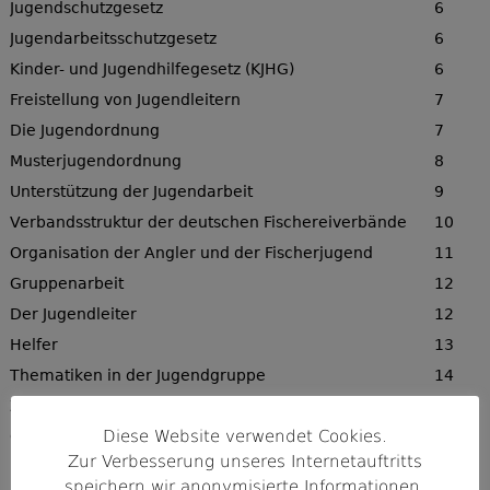
Jugendschutzgesetz
6
Jugendarbeitsschutzgesetz
6
Kinder- und Jugendhilfegesetz (KJHG)
6
Freistellung von Jugendleitern
7
Die Jugendordnung
7
Musterjugendordnung
8
Unterstützung der Jugendarbeit
9
Verbandsstruktur der deutschen Fischereiverbände
10
Organisation der Angler und der Fischerjugend
11
Gruppenarbeit
12
Der Jugendleiter
12
Helfer
13
Thematiken in der Jugendgruppe
14
Zusammenarbeit zwischen Jugendgruppe und Verein
16
Diese Website verwendet Cookies.
Gewässermangel
17
Zur Verbesserung unseres Internetauftritts
Finanzen
17
speichern wir anonymisierte Informationen.