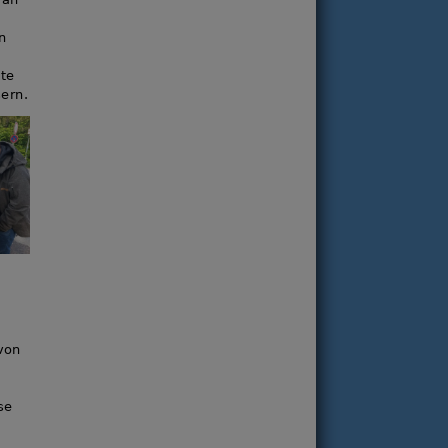
n
te
ern.
von
se