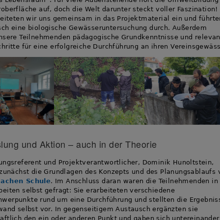
oberfläche auf, doch die Welt darunter steckt voller Faszination!
beiteten wir uns gemeinsam in das Projektmaterial ein und führte
sch eine biologische Gewässeruntersuchung durch. Außerdem
unsere Teilnehmenden pädagogische Grundkenntnisse und relevan
hritte für eine erfolgreiche Durchführung an ihren Vereinsgewäss
ung und Aktion – auch in der Theorie
ungsreferent und Projektverantwortlicher, Dominik Hunoltstein,
 zunächst die Grundlagen des Konzepts und des Planungsablaufs 
machen Schule
. Im Anschluss daran waren die Teilnehmenden in
eiten selbst gefragt: Sie erarbeiteten verschiedene
werpunkte rund um eine Durchführung und stellten die Ergebnis
wand selbst vor. In gegenseitigem Austausch ergänzten sie
ftlich den ein oder anderen Punkt und gaben sich untereinander