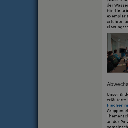
der Wasser
Hierfür ar
exemplari
erfuhren 
Planungssc
Abwechsl
Unser Bild
erläuterte
Fischer 
Gruppenarb
Themensch
an der Pin
gemeinscha