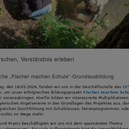
orschen, Verständnis erleben
iche „Fischer machen Schule“-Grundausbildung
, den 16.05.2026, fanden wir uns in der Geschäftsstelle des
LF
n, um unser erfolgreiches Bildungsprojekt
Fischer machen Sch
r voranzubringen. Hierfür bilden wir interessierte Multiplikatoren
yerischen Angelvereine in den Grundlagen des Projektes aus, da
lgreichen Durchführung mit Schulklassen, Ferienprogrammen, ode
nichts im Wege steht!
 und Praxis beschäftigten wir uns mit dem spannenden Thema
s Lebensraum“. Für viele Außenstehende hört die Umweltbildung