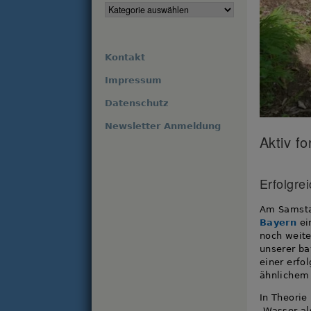
Kontakt
Impressum
Datenschutz
Newsletter Anmeldung
Aktiv f
Erfolgre
Am Samstag
Bayern
ei
noch weite
unserer ba
einer erfo
ähnlichem 
In Theorie
„Wasser al