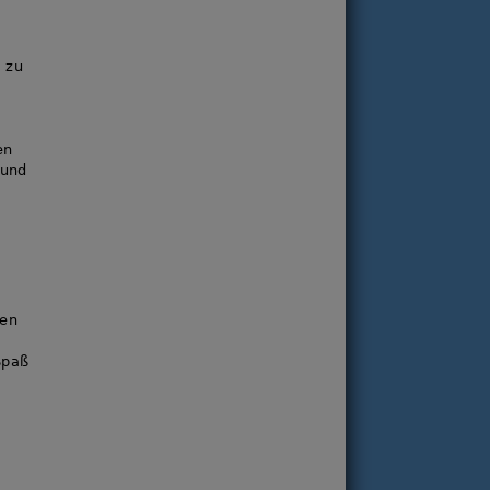
 zu
en
und
len
Spaß