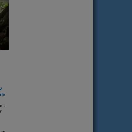
V
ule
mit
r
 an