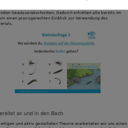
it den Kleintierkarten vertraut machten. Hierfür bearbeiteten uns
Multiplikatoren ein paar Fragen zu unseren Kleintieren und de
nden Gewässerabschnitten. Dadurch erhielten alle bereits im
m einen praxisgerechten Einblick zur Verwendung des
erials.
ereitet an und in den Bach
lseitigen und aktiv gestalteten Theorie erarbeiteten wir uns einen