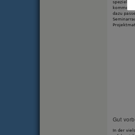
speziell m
kommenden 
dazu passe
Seminarrau
Projektmat
Gut vorb
In der vie