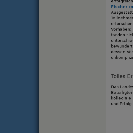
erfolgreic
Fischer 
Ausgestatt
Teilnehme
erforschen
Vorhaben: 
fanden sic
unterschie
bewundert
dessen Vor
unkomplizi
Tolles 
Das Landes
Beteiligten
kollegiale
und Erfolg