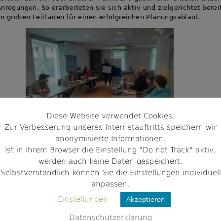
Anregungen. So erarbeiteten sie sich aktiv und zielgerichtet berei
en groben Leitfaden für einen erfolgreichen Planungsablauf.
Diese Website verwendet Cookies.
Zur Verbesserung unseres Internetauftritts speichern wir
anonymisierte Informationen.
Ist in Ihrem Browser die Einstellung "Do not Track" aktiv,
 ein Praxisbeispiel einer Durchführung mit Förderschulkindern un
werden auch keine Daten gespeichert.
che Grundlagen im Umgang mit Heranwachsenden vonseiten uns
Selbstverständlich können Sie die Einstellungen individuell
ferenten. Das Potential für effektive Öffentlichkeitsarbeit und di
anpassen.
Kanäle dazu wurden ebenfalls thematisiert. Unsere Teilnehmen
ierzu einige Fragen und machten zielgerichtete Anmerkungen, so
Einstellungen
Akzeptieren
normalen“ Vorträge immer lebendigen Charakter aufwiesen. Dan
der Zeit, dass sich alle mit dem Projektmaterial im allgemeinen 
Datenschutzerklärung