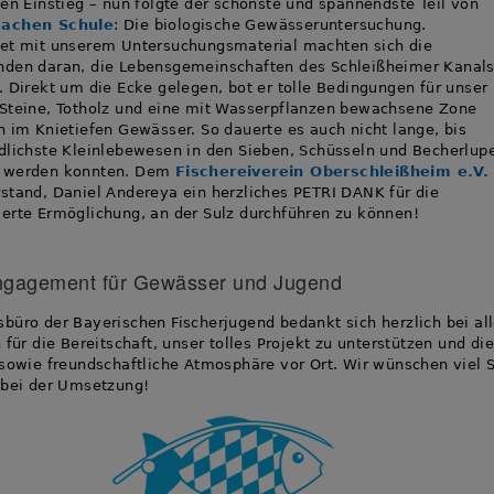
hen Einstieg – nun folgte der schönste und spannendste Teil von
machen Schule
: Die biologische Gewässeruntersuchung.
et mit unserem Untersuchungsmaterial machten sich die
nden daran, die Lebensgemeinschaften des Schleißheimer Kanals
. Direkt um die Ecke gelegen, bot er tolle Bedingungen für unser
Steine, Totholz und eine mit Wasserpflanzen bewachsene Zone
h im Knietiefen Gewässer. So dauerte es auch nicht lange, bis
dlichste Kleinlebewesen in den Sieben, Schüsseln und Becherlup
 werden konnten. Dem
Fischereiverein Oberschleißheim e.V.
stand, Daniel Andereya ein herzliches PETRI DANK für die
erte Ermöglichung, an der Sulz durchführen zu können!
Engagement für Gewässer und Jugend
büro der Bayerischen Fischerjugend bedankt sich herzlich bei al
 für die Bereitschaft, unser tolles Projekt zu unterstützen und die
 sowie freundschaftliche Atmosphäre vor Ort. Wir wünschen viel 
 bei der Umsetzung!