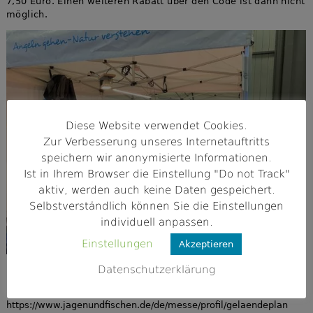
7,50 Euro. Einen weiteren Rabatt über den Code ist dann nicht
möglich.
Diese Website verwendet Cookies.
Zur Verbesserung unseres Internetauftritts
speichern wir anonymisierte Informationen.
Ist in Ihrem Browser die Einstellung "Do not Track"
aktiv, werden auch keine Daten gespeichert.
Selbstverständlich können Sie die Einstellungen
individuell anpassen.
Einstellungen
Akzeptieren
Fliegenbinden am Stand für Klein und Groß
Datenschutzerklärung
Hier findet Ihr den Geländeplan der Messe:
https://www.jagenundfischen.de/de/messe/profil/gelaendeplan