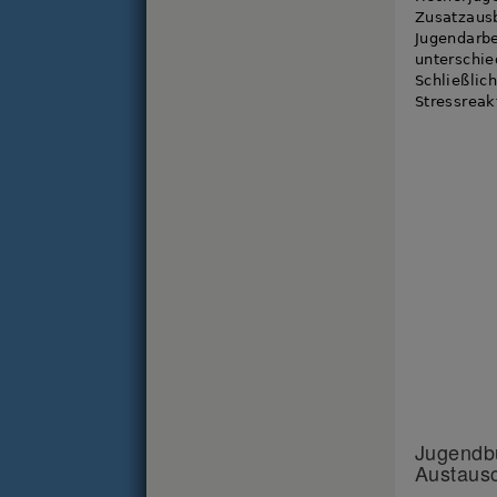
Zusatzausb
Jugendarbe
unterschi
Schließli
Stressreak
Jugendbü
Austaus