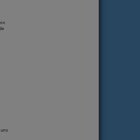
n
ein
de
 uns