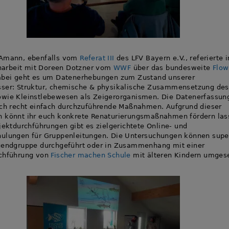
 Amann, ebenfalls vom
Referat III
des LFV Bayern e.V., referierte i
rbeit mit Doreen Dotzner vom
WWF
über das bundesweite
Flow
abei geht es um Datenerhebungen zum Zustand unserer
sser: Struktur, chemische & physikalische Zusammensetzung des
wie Kleinstlebewesen als Zeigerorganismen. Die Datenerfassun
rch recht einfach durchzuführende Maßnahmen. Aufgrund dieser
 könnt ihr euch konkrete Renaturierungsmaßnahmen fördern las
ojektdurchführungen gibt es zielgerichtete Online- und
hulungen für Gruppenleitungen. Die Untersuchungen können supe
gendgruppe durchgeführt oder in Zusammenhang mit einer
rchführung von
Fischer machen Schule
mit älteren Kindern umges