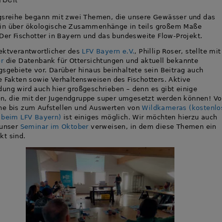
gsreihe begann mit zwei Themen, die unsere Gewässer und das
in über ökologische Zusammenhänge in teils großem Maße
 Der Fischotter in Bayern und das bundesweite Flow-Projekt.
ektverantwortlicher des
LFV Bayern e.V.
, Phillip Roser, stellte mit
r
die Datenbank für Ottersichtungen und aktuell bekannte
gsgebiete vor. Darüber hinaus beinhaltete sein Beitrag auch
e Fakten sowie Verhaltensweisen des Fischotters. Aktive
ung wird auch hier großgeschrieben – denn es gibt einige
, die mit der Jugendgruppe super umgesetzt werden können! V
he bis zum Aufstellen und Auswerten von
Wildkameras (kostenlo
 beim LFV Bayern)
ist einiges möglich. Wir möchten hierzu auch
 unser
Seminar im Oktober
verweisen, in dem diese Themen ein
t sind.