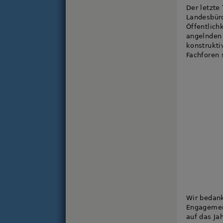
Der letzte
Landesbüro
Öffentlich
angelnden 
konstrukt
Fachforen s
Wir bedank
Engagemen
auf das Ja