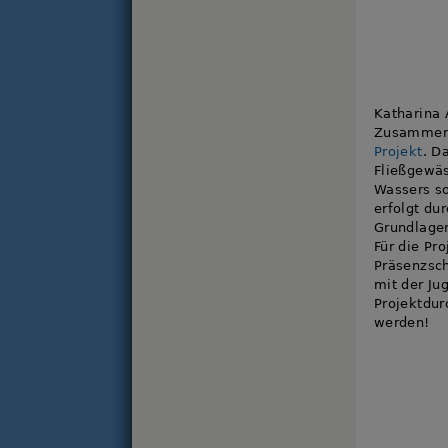
Katharina
Zusammena
Projekt
. D
Fließgewä
Wassers so
erfolgt du
Grundlagen
Für die Pr
Präsenzsc
mit der Ju
Projektdu
werden!