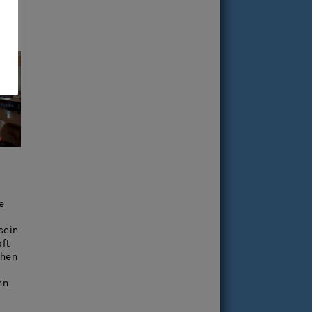
hrem
e
sein
ft
ehen
nn