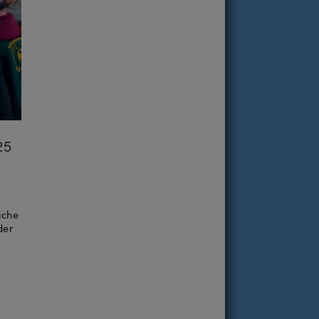
25
iche
der