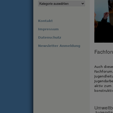
Kontakt
Impressum
Datenschutz
Newsletter Anmeldung
Fachfor
Auch diese
Fachforum.
Jugendleit
Jugendarbe
aktiv zum 
konstrukti
Umweltbi
Jugendar