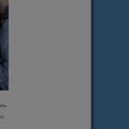
elle
te
,