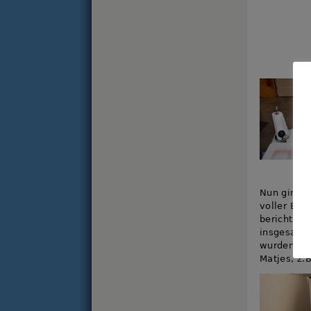
Nun ging e
voller Eif
berichten
insgesamt 
wurden von
Matjes, z.B