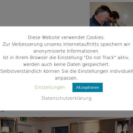
Diese Website verwendet Cookies.
Zur Verbesserung unseres Internetauftritts speichern wir
anonymisierte Informationen.
Ist in Ihrem Browser die Einstellung "Do not Track" aktiv,
werden auch keine Daten gespeichert.
Selbstverständlich können Sie die Einstellungen individuell
anpassen.
s an die Weiterverarbeitung. In Gruppen eingeteilt machten sich 
Einstellungen
Akzeptieren
er und konzentriert ans Werk. Über all diese Schritte konkret zu
, würde den Rahmen bei weitem sprengen – denn es wurden
Datenschutzerklärung
12 Rezepte direkt in die Tat umgesetzt! Zwei weitere Gerichte
 Gabi Rauch vorbereitet, da diese länger ziehen mussten (Forell
.).