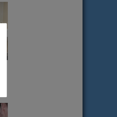
alle
en-