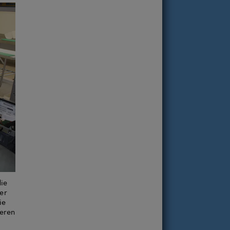
die
er
ie
seren