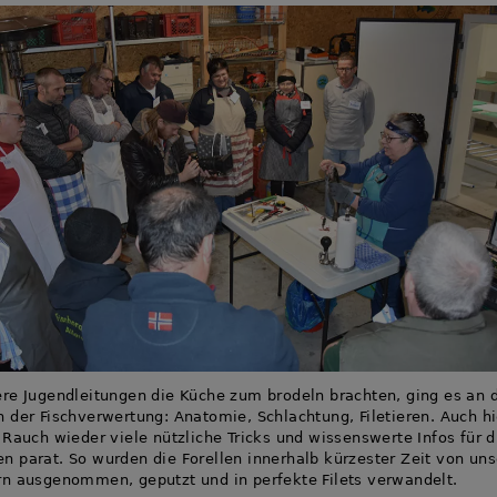
re Jugendleitungen die Küche zum brodeln brachten, ging es an 
 der Fischverwertung: Anatomie, Schlachtung, Filetieren. Auch hi
 Rauch wieder viele nützliche Tricks und wissenswerte Infos für d
 parat. So wurden die Forellen innerhalb kürzester Zeit von un
n ausgenommen, geputzt und in perfekte Filets verwandelt.