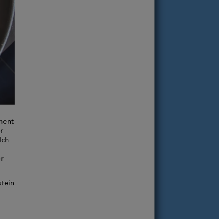
ment
r
lch
er
tein