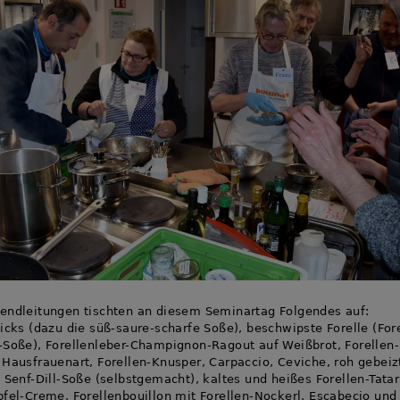
endleitungen tischten an diesem Seminartag Folgendes auf:
ticks (dazu die süß-saure-scharfe Soße), beschwipste Forelle (For
-Soße), Forellenleber-Champignon-Ragout auf Weißbrot, Forellen-
 Hausfrauenart, Forellen-Knusper, Carpaccio, Ceviche, roh gebeiz
t Senf-Dill-Soße (selbstgemacht), kaltes und heißes Forellen-Tatar
pfel-Creme, Forellenbouillon mit Forellen-Nockerl, Escabecio und