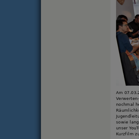
Am 07.03.2
Verwerten-
nochmal he
Räumlichke
Jugendleit
sowie lang
unser YouT
Kurzfilm z