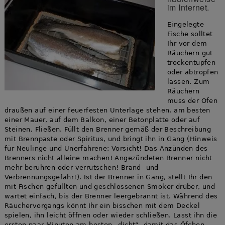
im Internet.
Eingelegte
Fische solltet
Ihr vor dem
Räuchern gut
trockentupfen
oder abtropfen
lassen. Zum
Räuchern
muss der Ofen
draußen auf einer feuerfesten Unterlage stehen, am besten
einer Mauer, auf dem Balkon, einer Betonplatte oder auf
Steinen, Fließen. Füllt den Brenner gemäß der Beschreibung
mit Brennpaste oder Spiritus, und bringt ihn in Gang (Hinweis
für Neulinge und Unerfahrene: Vorsicht! Das Anzünden des
Brenners nicht alleine machen! Angezündeten Brenner nicht
mehr berühren oder verrutschen! Brand- und
Verbrennungsgefahr!). Ist der Brenner in Gang, stellt Ihr den
mit Fischen gefüllten und geschlossenen Smoker drüber, und
wartet einfach, bis der Brenner leergebrannt ist. Während des
Räuchervorgangs könnt Ihr ein bisschen mit dem Deckel
spielen, ihn leicht öffnen oder wieder schließen. Lasst ihn die
ersten paar Minuten am besten „dicht“, damit das Öfchen