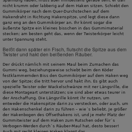
Spannung haben, muss aber mindestens gerade sein; er darf
nicht krumm oder labberig auf dem Haken sitzen. Schiebt den
Gummikörper nach dem Quer-Durchstechen auf dem
Hakendraht in Richtung Hakenspitze, und legt diese dann
ganz eng an den Gummikörper an. Ihr könnt sogar die
äußerste Spitze ein kleines bisschen in das Gummimaterial
stecken; am besten geht das, wenn der Twisterkörper leicht
unter Spannung steht.
Beißt dann später ein Fisch, flutscht die Spitze aus dem
Twister und hakt den beißenden Räuber.
Der drückt nämlich mit seinem Maul beim Zumachen das
Gummi weg, beziehungsweise schiebt beim den Köder
festklammernden Biss den Gummikörper auf dem Haken weg
von der Spitze; die tritt hervor und hakt ihn. Es gibt auch
spezielle Twister oder Wackelschwänze mit ner Längsrille, die
diese Montageart unterstützen; sie sind aber etwas teurer in
der Anschaffung. Die Längsrille könnt ihr nutzen, um
entweder die Hakenspitze darin zu verstecken, oder auch, um
den Hakenschenkel darin zu führen – wie´s beliebt. Je größer
der Hakenbogen des Offsethakens ist, und je mehr Platz der
Gummitwister auf dem Haken zum Rutschen oder für´s
Verbogen-Werden durch´s Räuber-Maul hat, desto besser!
Auch mit recht kleinen Haken klappt das.