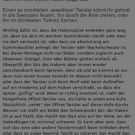
Einen so montierten „weedless“-Twister könnt ihr getrost
in die Seerosen feuern, ihn durch die Äste ziehen, oder
ihn im dichtesten Totholz fischen.
Wichtig dafür ist, dass die Hakenspitze entweder ganz weg
ist, dass sie also im weichen Gummiköder steckt oder dass
sie dort versteckt ist, oder dass sie absolut eng am
Gummiwackler anliegt; der Twister oder Wackelschwanz ist
bei dieser Montage nicht nur Köder, sondern zugleich auch
Abweiser; Stängel, Äste oder Blätter gleiten einfach ab.
Überprüft den Sitz des Hakens aber immer wieder
zwischendurch beim Spinnen, denn ab und an kommt es vor,
dass man einen kurzen Kontakt im Wasser nicht bemerkt,
oder dass der Twister sich beim Wurf oder beim Auftreffen
auf ein Hindernis auf dem Haken verschiebt, so dass die
Spitze „griffig“ wird. Wenn er richtig montiert ist, sieht der
hängerfreie Offset-Twister aus, als hätte er unten eine Kufe.
Tatsächlich „reitet“ der Offset-Twister auf dieser Kufe durchs
Wasser; sie stellt am Köder den Schwerpunkt dar; der Haken
ist ja aus Stahl, das macht den Bait also auf der Seite, wo der
Hakenbogen ist, minimal schwerer. Es kann aber sein, dass
sich das eine oder andere Twistermodell beim Einholen dreht,
oder dass es sogar beginnt, leicht zu rotieren; das macht den