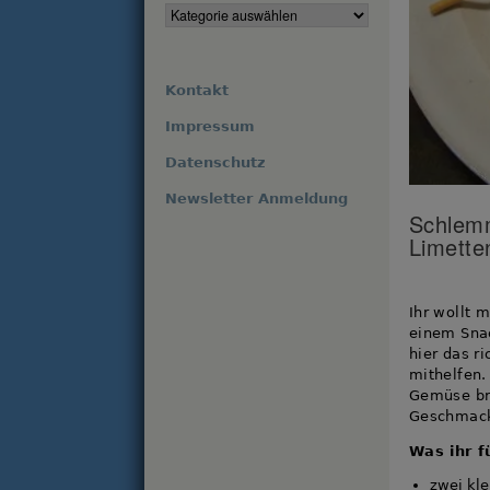
Kontakt
Impressum
Datenschutz
Newsletter Anmeldung
Schlemm
Limette
Ihr wollt 
einem Snac
hier das r
mithelfen.
Gemüse bri
Geschmack
Was ihr f
zwei kle