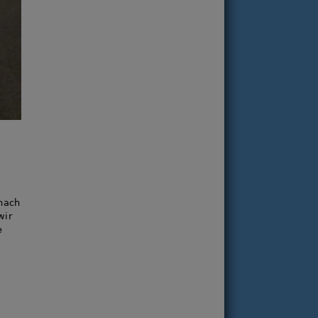
nach
wir
e