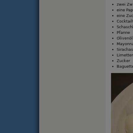
zwei Zw
eine Pap
eine Zuc
Cocktai
Schasch
Pfanne
Olivenöl
Mayonna
Sirachas
Limetten
Zucker
Baguett