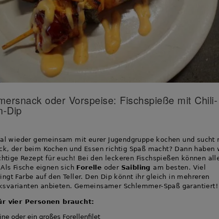
ersnack oder Vorspeise: Fischspieße mit Chili-
n-Dip
mal wieder gemeinsam mit eurer Jugendgruppe kochen und sucht 
k, der beim Kochen und Essen richtig Spaß macht? Dann haben 
ichtige Rezept für euch! Bei den leckeren Fischspießen können all
 Als Fische eignen sich
Forelle
oder
Saibling
am besten. Viel
ngt Farbe auf den Teller. Den Dip könnt ihr gleich in mehreren
svarianten anbieten. Gemeinsamer Schlemmer-Spaß garantiert!
ür vier Personen braucht:
ine oder ein großes Forellenfilet