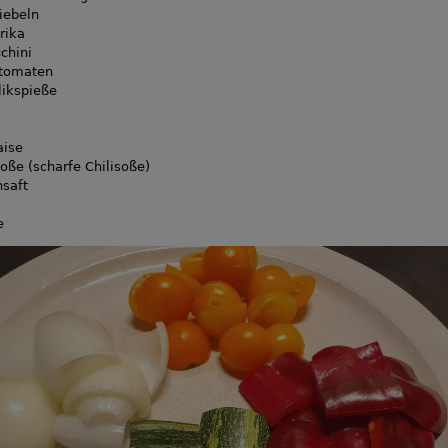
iebeln
rika
chini
ltomaten
likspieße
ise
oße (scharfe Chilisoße)
saft
e