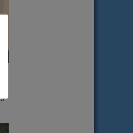
s
.
auf