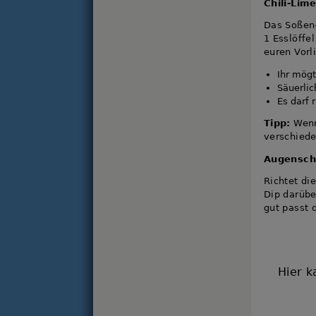
Chili-Lim
Das Soßen
1 Esslöffe
euren Vorl
Ihr mögt
Säuerlic
Es darf 
Tipp:
Wenn 
verschiede
Augensc
Richtet di
Dip darübe
gut passt 
Hier k