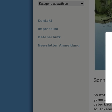
Kontakt
Impressum
Datenschutz
Newsletter Anmeldung
Sonnen
An warmen
gerne an o
dabei kaum
so leckere