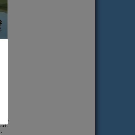
 sich
noch
n,