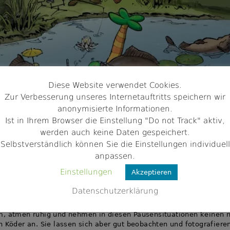
Diese Website verwendet Cookies.
Zur Verbesserung unseres Internetauftritts speichern wir
anonymisierte Informationen.
Ist in Ihrem Browser die Einstellung "Do not Track" aktiv,
werden auch keine Daten gespeichert.
Selbstverständlich können Sie die Einstellungen individuell
anpassen.
de Karpfen
Einstellungen
Akzeptieren
Datenschutzerklärung
 oder heißen Tagen stehen Karpfen und andere große Weißfische
der nahe der Wasseroberfläche, um sich zu sonnen. Sie bewegen
, atmen ruhig und nehmen in diesen Pausensituationen keinen 
n Köder an. Sie lassen sich aber gut beobachten und fotografiere