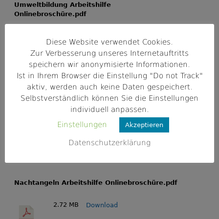
Umweltbildung Arbeitshilfe
Onlinebroschüre.pdf
845.5 KB
Download
Diese Website verwendet Cookies.
Zur Verbesserung unseres Internetauftritts
speichern wir anonymisierte Informationen.
Ist in Ihrem Browser die Einstellung "Do not Track"
aktiv, werden auch keine Daten gespeichert.
Eisbrecherspiele Arbeitshilfe
Selbstverständlich können Sie die Einstellungen
Onlinebroschüre.pdf
individuell anpassen.
Einstellungen
1.86 MB
Akzeptieren
Download
Datenschutzerklärung
Nachtangeln Arbeitshilfe Onlinebroschüre.pdf
2.72 MB
Download