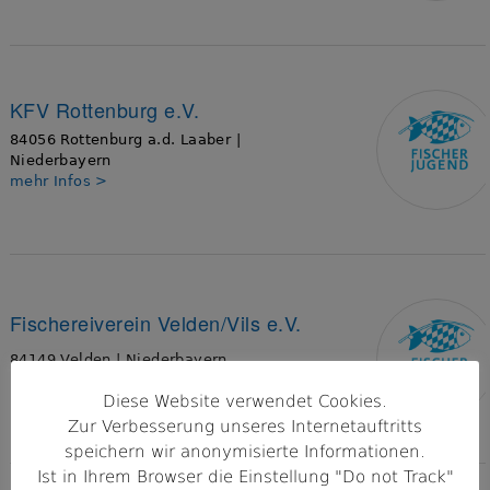
KFV Rottenburg e.V.
84056 Rottenburg a.d. Laaber |
Niederbayern
mehr Infos >
Fischereiverein Velden/Vils e.V.
84149 Velden | Niederbayern
mehr Infos >
Diese Website verwendet Cookies.
Zur Verbesserung unseres Internetauftritts
speichern wir anonymisierte Informationen.
Ist in Ihrem Browser die Einstellung "Do not Track"