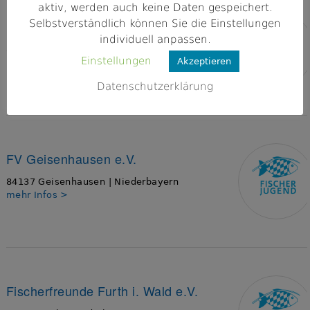
aktiv, werden auch keine Daten gespeichert.
Selbstverständlich können Sie die Einstellungen
FV Pfeffenhausen
individuell anpassen.
84076 Pfeffenhausen | Niederbayern
Einstellungen
Akzeptieren
mehr Infos >
Datenschutzerklärung
FV Geisenhausen e.V.
84137 Geisenhausen | Niederbayern
mehr Infos >
Fischerfreunde Furth i. Wald e.V.