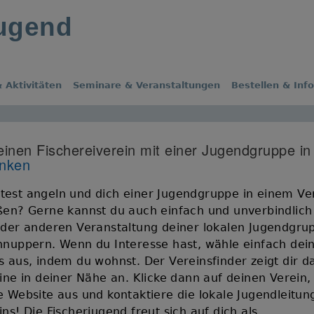
jugend
 Aktivitäten
Seminare & Veranstaltungen
Bestellen & Inf
einen Fischereiverein mit einer Jugendgruppe in
anken
est angeln und dich einer Jugendgruppe in einem Ve
ßen? Gerne kannst du auch einfach und unverbindlich
oder anderen Veranstaltung deiner lokalen Jugendgru
hnuppern. Wenn du Interesse hast, wähle einfach dei
s aus, indem du wohnst. Der Vereinsfinder zeigt dir d
eine in deiner Nähe an. Klicke dann auf deinen Verein,
e Website aus und kontaktiere die lokale Jugendleitun
ns! Die Fischerjugend freut sich auf dich als