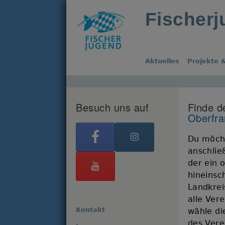
Fischer
Aktuelles
Projekte &
Besuch uns auf
Finde d
Oberfr
Du möcht
anschlie
der ein 
hineinsc
Landkrei
alle Ver
Kontakt
wähle di
des Verei