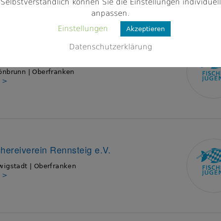
Selbstverständlich können Sie die Einstellungen individuell
anpassen.
Einstellungen
Akzeptieren
Datenschutzerklärung
chereiverein Schönbrunn e.V.
önbrunn | Oberfranken
s >
chereiverein Rennsteig e.V.
igstadt | Oberfranken
s >