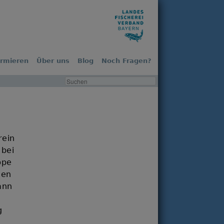
ormieren
Über uns
Blog
Noch Fragen?
rein
 bei
ppe
nen
ann
g