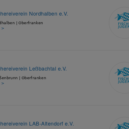
chereiverein Nordhalben e.V.
dhalben | Oberfranken
s >
chereiverein Leßbachtal e.V.
ßenbrunn | Oberfranken
s >
chereiverein LAB-Altendorf e.V.