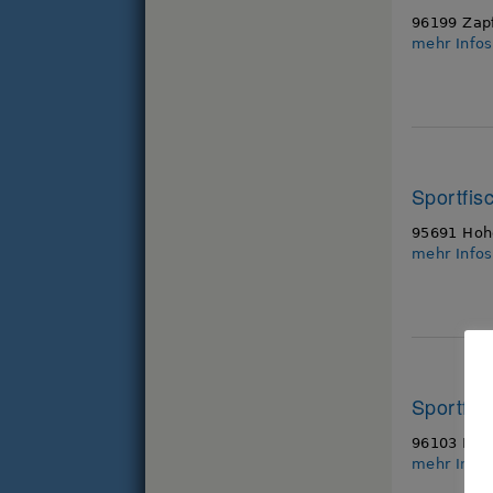
96199 Zapf
mehr Info
Sportfis
95691 Hohe
mehr Info
Sportfi
96103 Hall
mehr Info