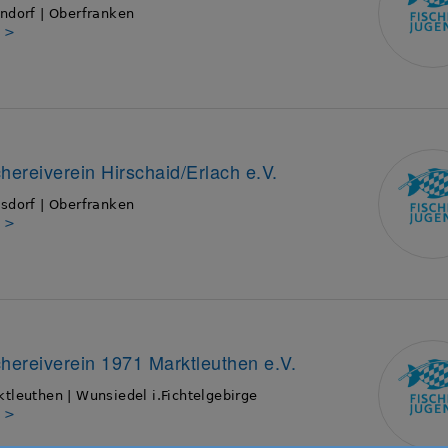
ndorf | Oberfranken
s >
chereiverein Hirschaid/Erlach e.V.
sdorf | Oberfranken
s >
chereiverein 1971 Marktleuthen e.V.
tleuthen | Wunsiedel i.Fichtelgebirge
s >