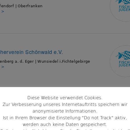
endorf | Oberfranken
s >
cherverein Schönwald e.V.
nberg a. d. Eger | Wunsiedel i.Fichtelgebirge
s >
Diese Website verwendet Cookies.
Zur Verbesserung unseres Internetauftritts speichern wir
scherverein Bamberg und Umgebung e.V.
anonymisierte Informationen.
stadt | Oberfranken
Ist in Ihrem Browser die Einstellung "Do not Track" aktiv,
s >
werden auch keine Daten gespeichert.