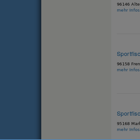
96146 Alte
mehr Info
Sportfis
96158 Fren
mehr Info
Sportfis
95168 Mark
mehr Info