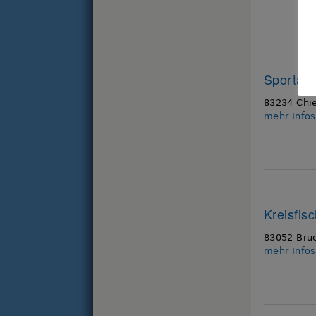
Sportan
83234 Chi
mehr Info
Kreisfis
83052 Bru
mehr Info