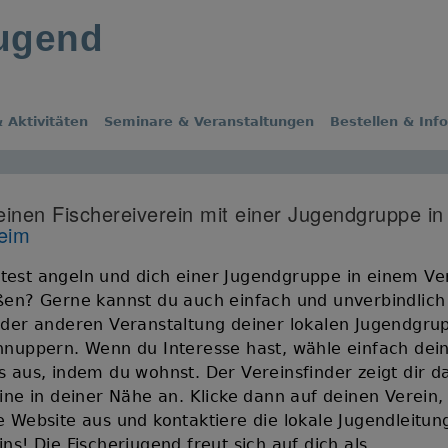
jugend
 Aktivitäten
Seminare & Veranstaltungen
Bestellen & Inf
einen Fischereiverein mit einer Jugendgruppe in
eim
est angeln und dich einer Jugendgruppe in einem Ve
ßen? Gerne kannst du auch einfach und unverbindlich
oder anderen Veranstaltung deiner lokalen Jugendgru
hnuppern. Wenn du Interesse hast, wähle einfach dei
s aus, indem du wohnst. Der Vereinsfinder zeigt dir d
eine in deiner Nähe an. Klicke dann auf deinen Verein,
e Website aus und kontaktiere die lokale Jugendleitun
ns! Die Fischerjugend freut sich auf dich als