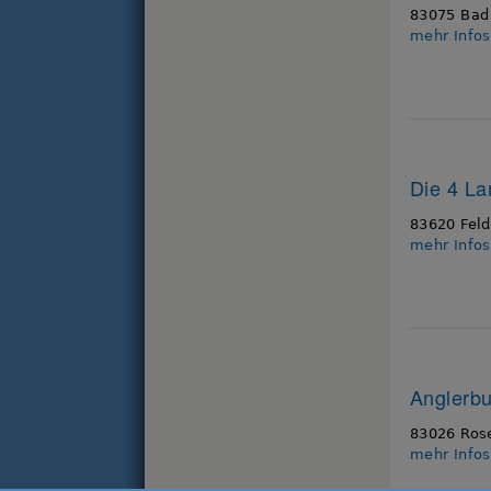
83075 Bad
mehr Info
Die 4 La
83620 Fel
mehr Info
Anglerb
83026 Ros
mehr Info