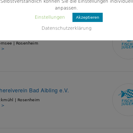
Selbstverständlich können Sie die Einstellungen individuell
anpassen.
Einstellungen
Akzeptieren
Datenschutzerklärung
glerbund Chiemsee e.V.
emsee | Rosenheim
s >
chereiverein Bad Aibling e.V.
ckmühl | Rosenheim
s >