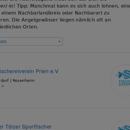
her/-in! Tipp: Manchmal kann es sich auch lohnen, ein
n einem Nachbarlandkreis oder Nachbarort zu
eren. Die Angelgewässer liegen nämlich oft an
iedlichen Orten.
eim
fischereiverein Prien e.V
rdorf | Rosenheim
s >
er Tölzer Sportfischer