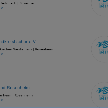
 Feilnbach | Rosenheim
s >
ndkreisfischer e.V.
dkirchen Westerham | Rosenheim
s >
und Rosenheim
enheim | Rosenheim
s >