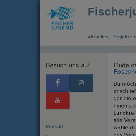
Fischer
Aktuelles
Projekte &
Besuch uns auf
Finde d
Rosenh
Du möcht
anschlie
der ein 
hineinsc
Landkrei
alle Ver
Kontakt
wähle di
des Verei