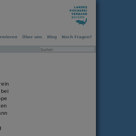
ormieren
Über uns
Blog
Noch Fragen?
rein
 bei
ppe
nen
ann
g