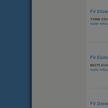
FV Ellze
73066 Uhi
mehr Info
FV Elchi
89275 Elc
mehr Info
FV Dona