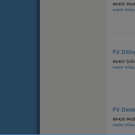
86405 Mei
mehr Info
FV Dilli
89407 Dill
mehr Info
FV Deise
89426 Möd
mehr Info