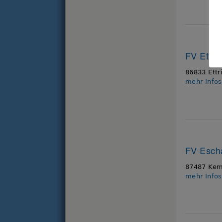
FV Ettri
86833 Ettr
mehr Info
FV Esch
87487 Kem
mehr Info