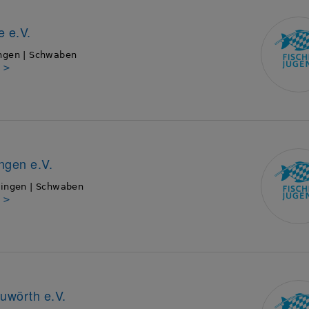
e e.V.
ngen | Schwaben
s >
ngen e.V.
hingen | Schwaben
s >
uwörth e.V.