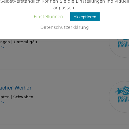
Selbstverständlich können Sie die Einstellungen individuell
anpassen.
Einstellungen
Akzeptieren
Datenschutzerklärung
ngen e.V.
ingen | Unterallgäu
s >
acher Weiher
pten | Schwaben
s >