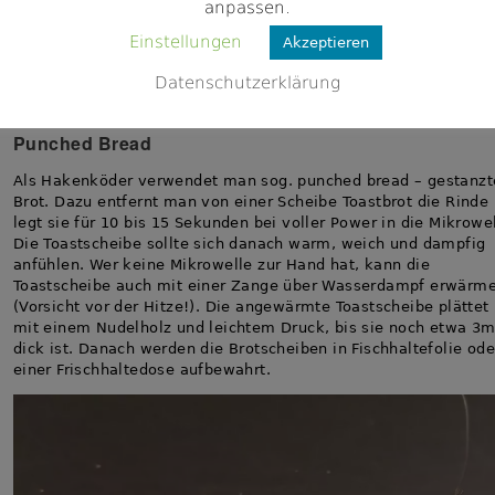
oder am Grund auf. Die Feuchtigkeit der fertigen Masse hängt 
anpassen.
mehreren Faktoren ab: Wahl der Toastmarke, Frische des Brots,
Einstellungen
Akzeptieren
Verwendung der Rinde – ohne Rinde wird das Pulver feiner und
feuchter. Um die Lockwirkung von liquidised bread noch zu
Datenschutzerklärung
verstärken, kann man farbige Lockstoffe, gekochten Hanf oder
zerkleinertes Frühstückfleisch untermischen.
Punched Bread
Als Hakenköder verwendet man sog. punched bread – gestanzt
Brot. Dazu entfernt man von einer Scheibe Toastbrot die Rinde
legt sie für 10 bis 15 Sekunden bei voller Power in die Mikrowel
Die Toastscheibe sollte sich danach warm, weich und dampfig
anfühlen. Wer keine Mikrowelle zur Hand hat, kann die
Toastscheibe auch mit einer Zange über Wasserdampf erwärm
(Vorsicht vor der Hitze!). Die angewärmte Toastscheibe plätte
mit einem Nudelholz und leichtem Druck, bis sie noch etwa 3
dick ist. Danach werden die Brotscheiben in Fischhaltefolie ode
einer Frischhaltedose aufbewahrt.