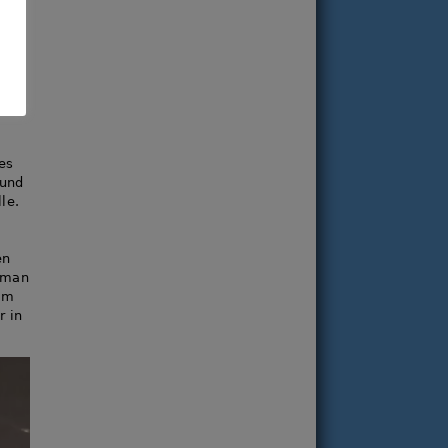
von
es
 und
le.
en
t man
mm
r in