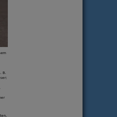
inem
. B.
ser;
,
ner
ten.