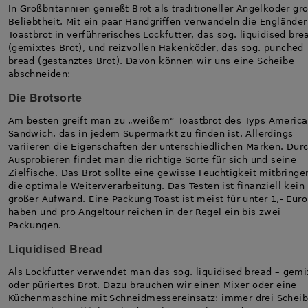
In Großbritannien genießt Brot als traditioneller Angelköder gr
Beliebtheit. Mit ein paar Handgriffen verwandeln die Engländer
Toastbrot in verführerisches Lockfutter, das sog. liquidised bre
(gemixtes Brot), und reizvollen Hakenköder, das sog. punched
bread (gestanztes Brot). Davon können wir uns eine Scheibe
abschneiden:
Die Brotsorte
Am besten greift man zu „weißem“ Toastbrot des Typs Americ
Sandwich, das in jedem Supermarkt zu finden ist. Allerdings
variieren die Eigenschaften der unterschiedlichen Marken. Dur
Ausprobieren findet man die richtige Sorte für sich und seine
Zielfische. Das Brot sollte eine gewisse Feuchtigkeit mitbringe
die optimale Weiterverarbeitung. Das Testen ist finanziell kein
großer Aufwand. Eine Packung Toast ist meist für unter 1,- Euro
haben und pro Angeltour reichen in der Regel ein bis zwei
Packungen.
Liquidised Bread
Als Lockfutter verwendet man das sog. liquidised bread – gemi
oder püriertes Brot. Dazu brauchen wir einen Mixer oder eine
Küchenmaschine mit Schneidmessereinsatz: immer drei Schei