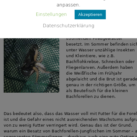
Ein großer Vorteil vom Sommer
anpassen.
Einstellungen
Akzeptieren
Ich war trotzdem im Juli
unterwegs und habe Bachforellen
Datenschutzerklärung
Jungfische mitten im Sommer, in
einem besonders kalten und gut
strömenden Fließgewässer
besetzt. Im Sommer befinden sic
unter Wasser unzählige Insekten
und Kleintiere, wie z.B.
Bachflohkrebse, Schnecken oder
Fliegenlarven. Außerdem haben
die Weißfische im Frühjahr
abgelaicht und die Brut ist gerad
genau in der richtigen Größe, um
als Beutefisch für die kleinen
Bachforellen zu dienen.
Das bedeutet also, dass das Wasser voll mit Futter für die Fore
ist und die Gefahr eines nicht ausreichenden Wachstums aufgr
von zu wenig Futter verringert wird. Genau das ist der Grund,
warum ein Besatz von Bachforellen-Jungfischen im Sommer – 
sogenannten Sömmerlingen – durchaus auch eine gute Option 