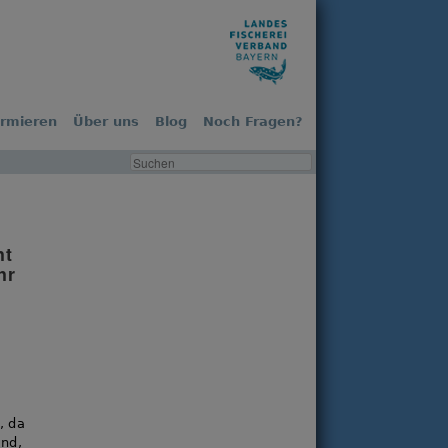
ormieren
Über uns
Blog
Noch Fragen?
ht
hr
, da
ind,