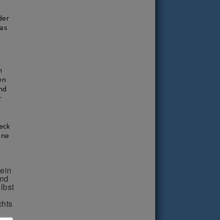
der
das
n
en
nd
r
weck
ine
 ein
und
lbst
chts