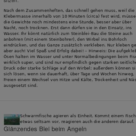
sitzen.
Nach dem Zusammenheften, das schnell gehen muss, weil die
Klebermasse innerhalb von 10 Minuten (circa) fest wird, müss
die Gewichte noch mindestens eine Stunde, besser aber über
Nacht, noch trocknen. Erst dann dürfen sie in den Einsatz, ins
Wasser. Ihr könnt natürlich zum Steinblei-Bau die Steine auch
anbohren (mit einem Steinbohrer), den Wirbel ins Bohrloch
eindrücken, und das Ganze zusätzlich verkleben. Nur kleben g
aber auch! Viel Spaß und Erfolg dabei! – Hinweis: Die aufgekle
Ösen halten im Wasser und unter Normalbedingungen beim Fis
wirklich super, und sind nur empfindlich gegen starken seitlich
Druck oder starke Schläge auf den Wirbel; außerdem können si
sich lösen, wenn sie dauerhaft, über Tage und Wochen hinweg,
Freien einem Wechsel von Hitze und Kälte, Trockenheit und Nä
ausgesetzt sind.
Schwarmfische agieren als Einheit. Kommt einem Fisch
etwas seltsam vor, reagieren auch die anderen darauf.
Glänzendes Blei beim Angeln