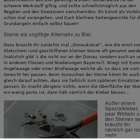
schwere Werkstoff giftig, und sollte schnellstmöglich aus den
Regalen und den Gewässern verschwinden. Ihr könnt als Vorbil
schon mal vorangehen, und Euch bleifreie Seitengewichte für 
Grundangeln einfach selbst bauen!
Steine als ungiftige Alternativ zu Blei
Dazu braucht Ihr zunächst mal „Donaukiesel“, wie die einst vo
Gletschern rund geschliffenen kleinen Steine oft genannt werd
(natürlich gibt´s die nicht nur an der Donau, sondern auch an u
in anderen Flüssen und Niederungen Bayerns!). Wiegt mit Eure
Angelwaage oder einer Briefwaage welche ab, so dass sie vom
Gewicht her passen. Beim Aussuchen der Steine könnt Ihr auch
gleich darauf achten, dass sie farblich zum späteren Einsatzz
passen. Es macht übrigens nichts, wenn die Oberfläche der Ste
ein wenig porös ist, dann hält nämlich der Kleber besser…
Außer einem
Spezialkleber,
paar Wirbeln 
den Steinen se
braucht Ihr
nämlich gar ni
mehr