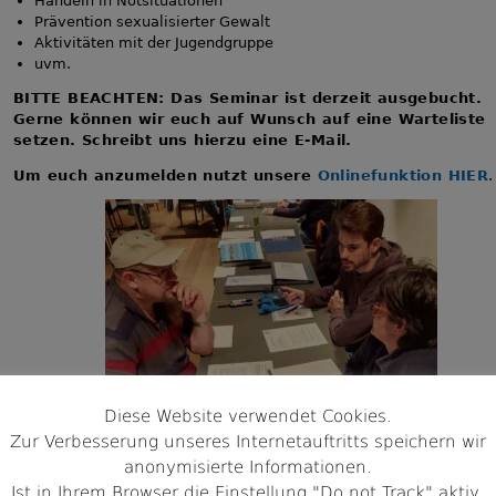
Handeln in Notsituationen
Prävention sexualisierter Gewalt
Aktivitäten mit der Jugendgruppe
uvm.
BITTE BEACHTEN: Das Seminar ist derzeit ausgebucht.
Gerne können wir euch auf Wunsch auf eine Warteliste
setzen. Schreibt uns hierzu eine E-Mail.
Um euch anzumelden nutzt unsere
Onlinefunktion HIER
.
Diese Website verwendet Cookies.
Zur Verbesserung unseres Internetauftritts speichern wir
anonymisierte Informationen.
Ist in Ihrem Browser die Einstellung "Do not Track" aktiv,