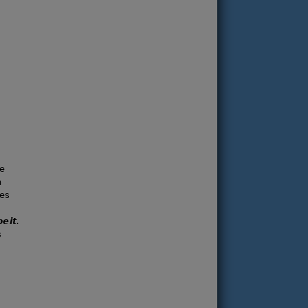
he
n
es
eit
.
s