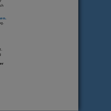
r
uch
gen.
ng.
t.
g
er