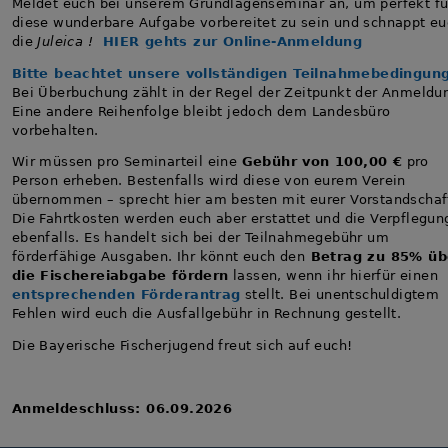
Meldet euch bei unserem Grundlagenseminar an, um perfekt fü
diese wunderbare Aufgabe vorbereitet zu sein und schnappt e
die
Juleica !
HIER gehts zur Online-Anmeldung
Bitte beachtet unsere vollständigen Teilnahmebedingun
Bei Überbuchung zählt in der Regel der Zeitpunkt der Anmeldu
Eine andere Reihenfolge bleibt jedoch dem Landesbüro
vorbehalten.
Wir müssen pro Seminarteil eine
Gebühr von 100,00 €
pro
Person erheben. Bestenfalls wird diese von eurem Verein
übernommen – sprecht hier am besten mit eurer Vorstandschaf
Die Fahrtkosten werden euch aber erstattet und die Verpflegun
ebenfalls. Es handelt sich bei der Teilnahmegebühr um
förderfähige Ausgaben. Ihr könnt euch den
Betrag zu 85% üb
die Fischereiabgabe fördern
lassen, wenn ihr hierfür einen
entsprechenden Förderantrag
stellt. Bei unentschuldigtem
Fehlen wird euch die Ausfallgebühr in Rechnung gestellt.
Die Bayerische Fischerjugend freut sich auf euch!
Anmeldeschluss: 06.09.2026