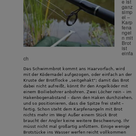
e ist
ganz
simp
el –
Karp
fena
ngel
n mit
Brot
ist
einfa
ch
Das Schwimmbrot kommt ans Haarvorfach, wird
mit der Ködernadel aufgezogen, oder einfach an der
Kruste der Brotflocke „seitgehakt“; damit das Brot
dabei nicht aufreißt, könnt Ihr den Angelköder mit
einem Boiliebohrer anbohren. Zwei Löcher rein – im
Hakenbogenabstand – dann den Haken durchziehen,
und so positionieren, dass die Spitze frei steht –
fertig. Schon steht dem Karpfenangeln mit Brot
nichts mehr im Weg! Außer einem Stück Brot
braucht der Angler keine weitere Beschwerung. Ihr
müsst nicht mal großartig anfüttern. Einige wenige
Brotstücke ins Wasser werfen reicht vollkommen