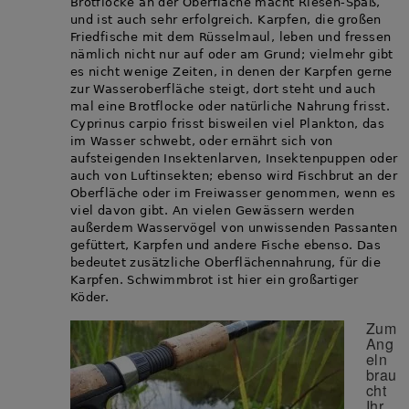
Brotflocke an der Oberfläche macht Riesen-Spaß,
und ist auch sehr erfolgreich. Karpfen, die großen
Friedfische mit dem Rüsselmaul, leben und fressen
nämlich nicht nur auf oder am Grund; vielmehr gibt
es nicht wenige Zeiten, in denen der Karpfen gerne
zur Wasseroberfläche steigt, dort steht und auch
mal eine Brotflocke oder natürliche Nahrung frisst.
Cyprinus carpio frisst bisweilen viel Plankton, das
im Wasser schwebt, oder ernährt sich von
aufsteigenden Insektenlarven, Insektenpuppen oder
auch von Luftinsekten; ebenso wird Fischbrut an der
Oberfläche oder im Freiwasser genommen, wenn es
viel davon gibt. An vielen Gewässern werden
außerdem Wasservögel von unwissenden Passanten
gefüttert, Karpfen und andere Fische ebenso. Das
bedeutet zusätzliche Oberflächennahrung, für die
Karpfen. Schwimmbrot ist hier ein großartiger
Köder.
Zum
Ang
eln
brau
cht
Ihr