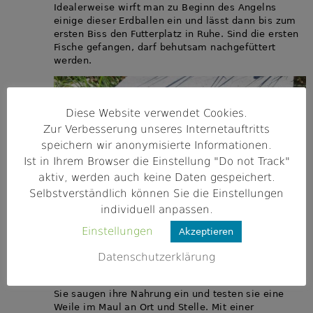
Idealerweise wirft man zu Beginn des Angelns
einige dieser Erdballen ein und lässt dann bis zum
ersten Biss den Futterplatz in Ruhe. Sind die ersten
Fische gefangen, darf behutsam nachgefüttert
werden.
Diese Website verwendet Cookies.
Zur Verbesserung unseres Internetauftritts
speichern wir anonymisierte Informationen.
Ist in Ihrem Browser die Einstellung "Do not Track"
aktiv, werden auch keine Daten gespeichert.
Selbstverständlich können Sie die Einstellungen
individuell anpassen.
Einstellungen
Akzeptieren
Wählerische Feinschmecker
Datenschutzerklärung
Schleien gründeln am Boden auf der Suche nach
Futter und stehen dabei mit dem Kopf nach unten.
Sie saugen ihre Nahrung ein und testen sie eine
Weile im Maul an Ort und Stelle. Mit einer