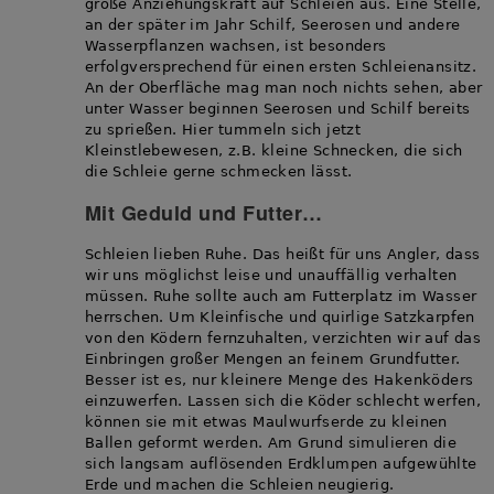
große Anziehungskraft auf Schleien aus. Eine Stelle,
an der später im Jahr Schilf, Seerosen und andere
Wasserpflanzen wachsen, ist besonders
erfolgversprechend für einen ersten Schleienansitz.
An der Oberfläche mag man noch nichts sehen, aber
unter Wasser beginnen Seerosen und Schilf bereits
zu sprießen. Hier tummeln sich jetzt
Kleinstlebewesen, z.B. kleine Schnecken, die sich
die Schleie gerne schmecken lässt.
Mit Geduld und Futter…
Schleien lieben Ruhe. Das heißt für uns Angler, dass
wir uns möglichst leise und unauffällig verhalten
müssen. Ruhe sollte auch am Futterplatz im Wasser
herrschen. Um Kleinfische und quirlige Satzkarpfen
von den Ködern fernzuhalten, verzichten wir auf das
Einbringen großer Mengen an feinem Grundfutter.
Besser ist es, nur kleinere Menge des Hakenköders
einzuwerfen. Lassen sich die Köder schlecht werfen,
können sie mit etwas Maulwurfserde zu kleinen
Ballen geformt werden. Am Grund simulieren die
sich langsam auflösenden Erdklumpen aufgewühlte
Erde und machen die Schleien neugierig.