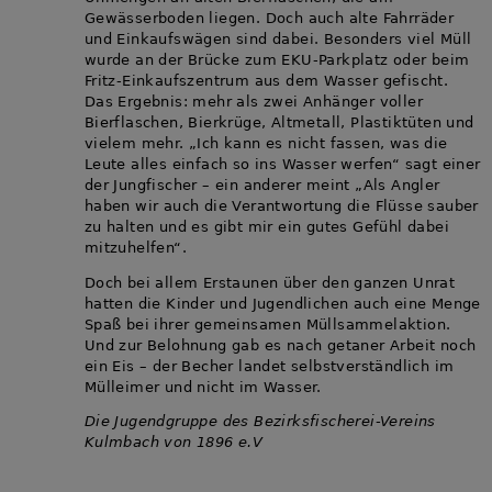
Gewässerboden liegen. Doch auch alte Fahrräder
und Einkaufswägen sind dabei. Besonders viel Müll
wurde an der Brücke zum EKU-Parkplatz oder beim
Fritz-Einkaufszentrum aus dem Wasser gefischt.
Das Ergebnis: mehr als zwei Anhänger voller
Bierflaschen, Bierkrüge, Altmetall, Plastiktüten und
vielem mehr. „Ich kann es nicht fassen, was die
Leute alles einfach so ins Wasser werfen“ sagt einer
der Jungfischer – ein anderer meint „Als Angler
haben wir auch die Verantwortung die Flüsse sauber
zu halten und es gibt mir ein gutes Gefühl dabei
mitzuhelfen“.
Doch bei allem Erstaunen über den ganzen Unrat
hatten die Kinder und Jugendlichen auch eine Menge
Spaß bei ihrer gemeinsamen Müllsammelaktion.
Und zur Belohnung gab es nach getaner Arbeit noch
ein Eis – der Becher landet selbstverständlich im
Mülleimer und nicht im Wasser.
Die Jugendgruppe des Bezirksfischerei-Vereins
Kulmbach von 1896 e.V