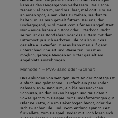
Gerade beim Karpfenfischen und Friedfischangeln
kann es das Fangergebnis verbessern. Die Fische
ziehen viel herum, sind mal hier, mal dort. Um sie
an einen Spot, einen Platz zu ziehen, sie dort zu
halten, muss man gezielt füttern. Bei uns, der
Fischerjugend, wird meist vom Ufer aus angefüttert.
Nur wenige haben ein Boot oder Futterboot. Nicht
selten ist das Bootfahren oder das Füttern mit dem
Futterboot ja auch verboten. Bleibt also nur das
gezielte Aus-Werfen. Dieses kann man auf ganz
unterschiedliche Art und Weise tun. So ist es
möglich, geringe Mengen an Futter gezielt am
Angelplatz auszubringen.
Methode 1 – PVA-Band oder -Schnur:
Das Anbinden von wenigen Baits an der Montage ist
einfach und geht schnell. Einfach ein paar Köder
nehmen, PVA-Band rum, ein kleines Päckchen
Schnüren, an den Haken hängen und raus damit.
Sowas geht zum Beispiel mit Hundefutterringen gut.
Oder ne Kette, die im Hakenbogen hängt, oder die
sich zwischen Blei und Boom entlang spannt. Gut
für Pellets, zum Beispiel. Köder mit Loch lösen sich