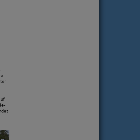
t
ie
ter
auf
ie-
ndet