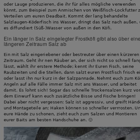
oder Lauge produzieren, die ihr für alles mögliche verwenden
könnt, zum Beispiel zum Anmischen von Weißfisch-Lockfutter
Verteilen um euren Deadbait. Kommt der lang behandelte
Salzlaugen-Köderfisch ins Wasser, dringt das Salz nach außen,
es diffundiert (Süß-)Wasser von außen in den Köfi.
Ein länger in Salz eingelegter Frostköfi gibt also über ein
längeren Zeitraum Salz ab
Ein mit Salz eingeriebener oder bestreuter über einen kürzeren
Zeitraum. Geht ihr nen Räuber an, der sich nicht so schnell fa
lässt, wählt ihr erstere Methode; kennt ihr Euren Fisch, seine
Raubzeiten und die Stellen, dann salzt euren Frostfisch frisch e
oder lasst ihn nur kurz in der Salzpannade. Nehmt euch zum Kö
Angeln auf alle Fälle immer Salz mit ans Wasser, und arbeitet
damit. Es lohnt sich! Sogar das schnelle Trockensalzen kurz vo
dem Einwurf kann euch zusätzliche Bisse und Fische bringen!
Dabei aber nicht vergessen: Salz ist aggressiv, und greift Händ
und Montageteile an; Haken können so schneller verrrosten. U
eure Hände zu schonen, zieht euch zum Salzen und Montieren
eurer Baits am besten Handschuhe an. 🙂