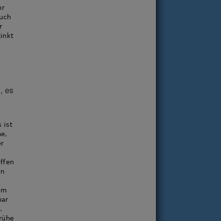
hr
auch
r
inkt
, es
n
 ist
he,
er
ffen
en
em
bar
.
Brühe