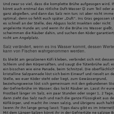
Und zwar so viel, dass die komplette Brühe aufgesogen wird. I
könnt auch erstmal das rötliche Duft-Wasser 😉 zum Teil oder 
ganz abgießen, und dann das Salz rein tun; ist aber nicht imme
optimal, denn so fehlt euch später „Duft“. Ins Gras gegossen st
es schnell an der Stelle, des Abguss lockt Insekten oder nicht
angeleinte Hunde an; und wenn ihr die Brühe ins Wasser gießt,
schwimmen die Räuber dahin, und suchen den Köder garantiert
nicht am Angelplatz.
Salz verändert, wenn es ins Wasser kommt, dessen Werte
kann von Fischen wahrgenommen werden.
Es bleibt am gesalzenen Köfi kleben, verbindet sich mit desse
Schleim und den Körpersäften, und saugt die Tütenbrühe auf; es
ein bisschen wie eine Panade, beim Schnitzel. Die oberflächlic
kristalline Salzpannade löst sich beim Einwurf und rieselt an d
Stelle, wo euer Köder steht oder liegt, zum Gewässergrund,
beziehungsweise löst sich gemeinsam mit den gebundenen Sto
der Gefrierbrühe im Wasser; das lockt Räuber an. Lasst ihr eur
Frostbait länger im Salz, ein paar Stunden oder soger 1, 2 Tage,
dann zieht das Salz nach und nach die ganze Flüssigkeit aus d
Köfikörper, und macht ihn innen salzig, und übrigens auch halt
(wenn ihr ihn lange genug lasst; Tipps dazu gibt es im Internet)
Mit dem Länger-Salzen könnt ihr in der Gefriertüte ne salzige 