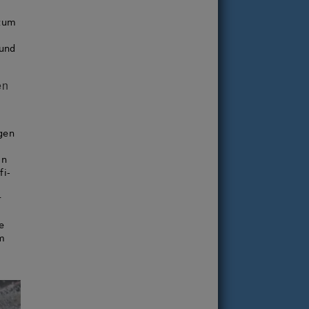
 zum
 und
en
ngen
in
fi-
r
e
m