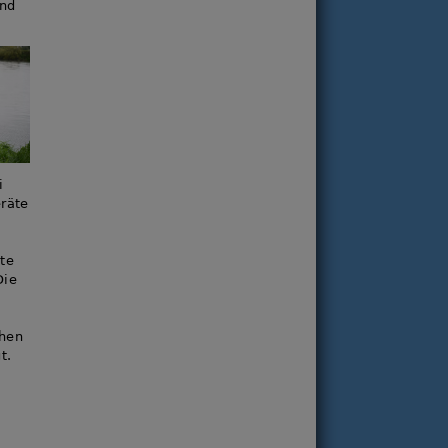
und
i
eräte
te
Die
chen
t.