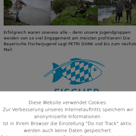
Erfolgreich waren sowieso alle – denn unsere Jugendgruppen
werden von so viel Engagement am meisten profitieren! Die
Bayerische Fischerjugend sagt PETRI DANK und bis zum nächst
Mal!
Diese Website verwendet Cookies.
Zur Verbesserung unseres Internetauftritts speichern wir
anonymisierte Informationen.
Dominik Hunolts
Ist in Ihrem Browser die Einstellung "Do not Track" aktiv,
werden auch keine Daten gespeichert.