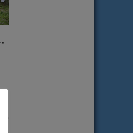
en
tein