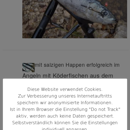
mit salzigen Happen erfolgreich im
Angeln mit Köderfischen aus dem
Meer
Diese Website verwendet Cookies.
Zur Verbesserung unseres Internetauftritts
Süßwasser angeln
speichern wir anonymisierte Informationen.
Ist in Ihrem Browser die Einstellung "Do not Track"
Meeresköderfische wie Sardinen oder Sardellen sind
tolle Köderfische, die noch dazu relativ günstig sind.
aktiv, werden auch keine Daten gespeichert.
Ihr könnt sie in vielen Supermärkten gefroren
Selbstverständlich können Sie die Einstellungen
kaufen; ein Päckchen kostet meist um 2,50 oder 3,-
individuell anpassen.