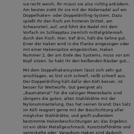
sie recht weich, Ihr müsst sie also richtig anködern.
Am besten zieht Ihr sie mit der Ködernadel auf ein
Doppelhaken- oder Doppeldrilling-System. Dazu
spießt Ihr den Fisch am hinteren Drittel, am
Schwanzteil, auf, und führt die Nadel mit dem
Vorfach im Schlepptau ziemlich mittelgrätennah
durch den Fisch. Hier, tief drin, hält die Sehne gut.
Einer der Haken wird in die Flanke eingezogen oder
mit einer Hakenspitze eingestochen, Haken
Nummer 2, der am Ende des Systems, muss vor am
Kopf sitzen. So hakt Ihr den beißenden Räuber gut…
Mit dem Doppelhakensystem lässt sich sehr gut
anschlagen, es löst sich schnell, reißt schnell aus.
Der Doppeldrilling hält dafür den KöFi besser, ist
besser für Weitwürfe. Gut geeignet als
„Baumaterial“ für die salzigen Meeresbaits sind
übrigens die guten, alten Stahldrähte mit der
Nylonummantelung. Das hat seinen Grund: Das Salz
im Köfi reagiert gerne mit der Beschichtung aller
möglicher Stahldrähte, und greift außerdem
bestimmte Hakenbeschichtungen an; das Ergebnis
ist ein übler Metallgeschmack. Kunststoffdrähte und
vernickelte oder Vanadium-Haken sind dadurch