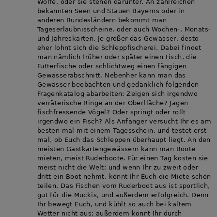
Wölfe, oder sie stehen darunter. An zahlreichen
bekannten Seen und Stauen Bayerns oder in
anderen Bundesländern bekommt man
Tageserlaubnisscheine, oder auch Wochen-, Monats-
und Jahreskarten. Je größer das Gewässer, desto
eher lohnt sich die Schleppfischerei. Dabei findet
man nämlich früher oder später einen Fisch, die
Futterfische oder schlichtweg einen fängigen
Gewässerabschnitt. Nebenher kann man das
Gewässer beobachten und gedanklich folgenden
Fragenkatalog abarbeiten: Zeigen sich irgendwo
verräterische Ringe an der Oberfläche? Jagen
fischfressende Vögel? Oder springt oder rollt
irgendwo ein Fisch? Als Anfänger versucht Ihr es am
besten mal mit einem Tagesschein, und testet erst
mal, ob Euch das Schleppen überhaupt liegt. An den
meisten Gastkartengewässern kann man Boote
mieten, meist Ruderboote. Für einen Tag kosten sie
meist nicht die Welt; und wenn Ihr zu zweit oder
dritt ein Boot nehmt, könnt Ihr Euch die Miete schön
teilen. Das Fischen vom Ruderboot aus ist sportlich,
gut für die Muckis, und außerdem erfolgreich. Denn
Ihr bewegt Euch, und kühlt so auch bei kaltem
Wetter nicht aus; außerdem könnt Ihr durch