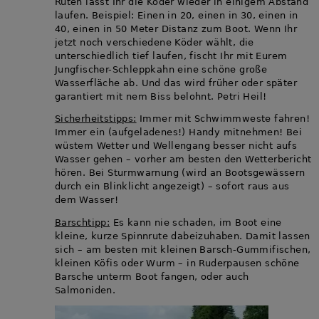
Ruten lasst Ihr die Köder wieder in einigem Abstand
laufen. Beispiel: Einen in 20, einen in 30, einen in
40, einen in 50 Meter Distanz zum Boot. Wenn Ihr
jetzt noch verschiedene Köder wählt, die
unterschiedlich tief laufen, fischt Ihr mit Eurem
Jungfischer-Schleppkahn eine schöne große
Wasserfläche ab. Und das wird früher oder später
garantiert mit nem Biss belohnt. Petri Heil!
Sicherheitstipps:
Immer mit Schwimmweste fahren!
Immer ein (aufgeladenes!) Handy mitnehmen! Bei
wüstem Wetter und Wellengang besser nicht aufs
Wasser gehen – vorher am besten den Wetterbericht
hören. Bei Sturmwarnung (wird an Bootsgewässern
durch ein Blinklicht angezeigt) – sofort raus aus
dem Wasser!
Barschtipp:
Es kann nie schaden, im Boot eine
kleine, kurze Spinnrute dabeizuhaben. Damit lassen
sich – am besten mit kleinen Barsch-Gummifischen,
kleinen Köfis oder Wurm – in Ruderpausen schöne
Barsche unterm Boot fangen, oder auch
Salmoniden.