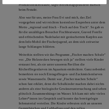
Produktionskreisläufe, sagte Bezirkstagspräsident Bartsch
beim Festakt.
Also war für uns, meine Frau Evi und mich, das Ziel
vorgegeben und wir reichten kostenlose Essproben unter dem
Motto „regional und frisch – Fisch auf den Tisch“. So gab es
für die unzähligen Besucher Fischbratwurst, Graved Forelle
und erfrischenden Nudelsalat mit geräuchertem Karpfen aus
dem Info-Mobil der Fischerjugend, an dem sich zeitweise
lange Schlangen bildeten.
Weiterhin stellten wir das Programm „Fischer machen Schule“
vor. „Die Holzstecken bewegen sich ja“ stellten viele Kinder
erstaunt fest, als sie unter unserem Pavillon die
Köcherfliegenlarven im Aquarium entdeckten. Ganz nebenbei
bemerkten sie noch Eintagsfliegen- und Zuckmückenlarven
sowie Wasserasseln. Damit war „Fischer machen Schule“
schon fast erklärt, denn die Schulkinder machen dabei nichts
anderes als eine biologische Gewässeruntersuchung und sehen
plötzlich Zusammenhänge im Wasser. Ich kam mit sehr vielen
Lehrer*innen ins Gespräch und konnte das bereitgelegte
Infomaterial verteilen. Die Kinder erfreuten sich an unseren
Gummibärchen und Luftballons und den tollen