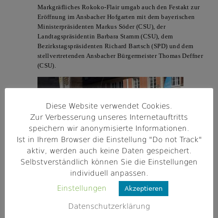
Markgräfliches Rokoko-Flair umgab auch den Festakt zur
Eröffnung im Ansbacher Hofgarten mit dem bayerischen
Ministerpräsidenten
Markus Söder
(CSU), der
Landtagspräsidentin
Barbara Stamm
(CSU), dem
Bezirkstagspräsidenten
Richard Bartsch
(SPD) und dem
stellvertretenden Ansbacher Bürgermeister
Thomas Deffner
(CSU).
Diese Website verwendet Cookies.
Zur Verbesserung unseres Internetauftritts
speichern wir anonymisierte Informationen.
Ist in Ihrem Browser die Einstellung "Do not Track"
aktiv, werden auch keine Daten gespeichert.
Selbstverständlich können Sie die Einstellungen
individuell anpassen.
Einstellungen
Akzeptieren
Als „eine Liebeserklärung an ganz Franken“ bezeichnete
Ministerpräsident Söder den „Tag der Franken“ und das
Datenschutzerklärung
diesjährige Motto „Essen in Franken“. Franken könne stolz
sein auf regionale Lebensmittel und regionale