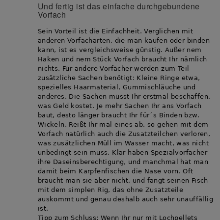
Und fertig ist das einfache durchgebundene
Vorfach
Sein Vorteil ist die Einfachheit. Verglichen mit
anderen Vorfacharten, die man kaufen oder binden
kann, ist es vergleichsweise günstig. Außer nem
Haken und nem Stück Vorfach braucht Ihr nämlich
nichts. Für andere Vorfächer werden zum Teil
zusätzliche Sachen benötigt: Kleine Ringe etwa,
spezielles Haarmaterial, Gummischläuche und
anderes. Die Sachen müsst Ihr erstmal beschaffen,
was Geld kostet. Je mehr Sachen Ihr ans Vorfach
baut, desto länger braucht Ihr für´s Binden bzw.
Wickeln. Reißt Ihr mal eines ab, so gehen mit dem
Vorfach natürlich auch die Zusatzteilchen verloren,
was zusätzlichen Müll im Wasser macht, was nicht
unbedingt sein muss. Klar haben Spezialvorfächer
ihre Daseinsberechtigung, und manchmal hat man
damit beim Karpfenfischen die Nase vorn. Oft
braucht man sie aber nicht, und fängt seinen Fisch
mit dem simplen Rig, das ohne Zusatzteile
auskommt und genau deshalb auch sehr unauffällig
ist.
Tipp zum Schluss: Wenn Ihr nur mit Lochpellets