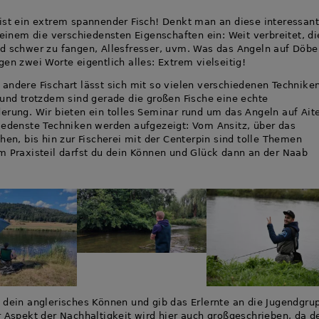
ist ein extrem spannender Fisch! Denkt man an diese interessan
n einem die verschiedensten Eigenschaften ein: Weit verbreitet, di
d schwer zu fangen, Allesfresser, uvm. Was das Angeln auf Döbe
gen zwei Worte eigentlich alles: Extrem vielseitig!
andere Fischart lässt sich mit so vielen verschiedenen Technike
 und trotzdem sind gerade die großen Fische eine echte
erung. Wir bieten ein tolles Seminar rund um das Angeln auf Aite
iedenste Techniken werden aufgezeigt: Vom Ansitz, über das
chen, bis hin zur Fischerei mit der Centerpin sind tolle Themen
m Praxisteil darfst du dein Können und Glück dann an der Naab
 dein anglerisches Können und gib das Erlernte an die Jugendgru
r Aspekt der Nachhaltigkeit wird hier auch großgeschrieben, da d