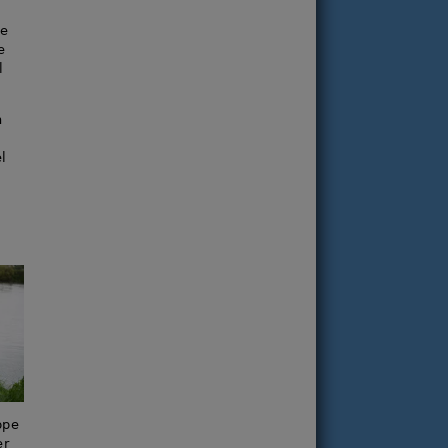
te
e
l
n
l
ppe
er