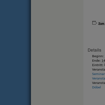
Zum 
Details
Beginn:
Ende:
14
Eintritt:
Veransta
Seminar
Veranst
Veransta
Döbel