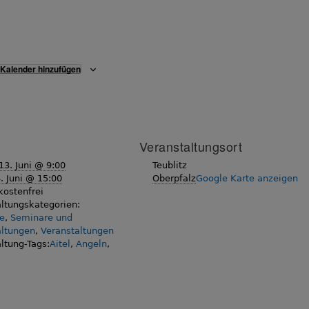
Kalender hinzufügen
Veranstaltungsort
13. Juni @ 9:00
Teublitz
. Juni @ 15:00
Oberpfalz
Google Karte anzeigen
kostenfrei
ltungskategorien:
e
,
Seminare und
altungen
,
Veranstaltungen
ltung-Tags:
Aitel
,
Angeln
,