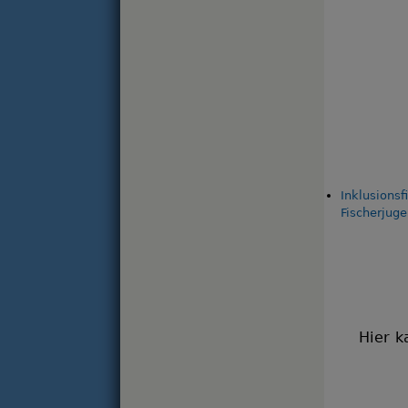
Inklusionsf
Fischerjug
Hier k