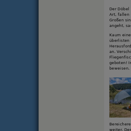
Der Döbel 
Art, falle
Großen sin
angeht, sa
Kaum eine 
überlisten
Herausford
an. Versch
Fliegenfis
geboten! I
beweisen.
Bereichere
weiter. De