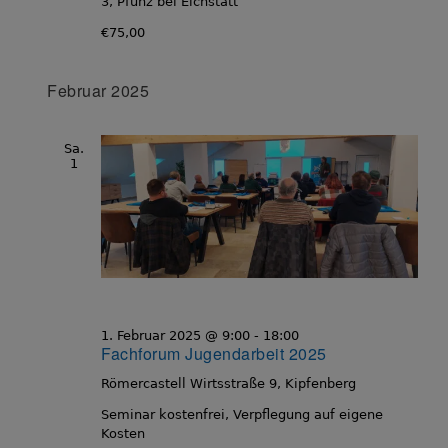
o
3, Pfünz bei Eichstätt
n
€75,00
Februar 2025
Sa.
1
1. Februar 2025 @ 9:00
-
18:00
Fachforum Jugendarbeit 2025
Römercastell
Wirtsstraße 9, Kipfenberg
Seminar kostenfrei, Verpflegung auf eigene
Kosten