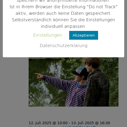
speichern wir anonymisierte Informationen.
Güterlände 13, Riedenburg
Ist in Ihrem Browser die Einstellung "Do not Track"
Seminar & Seminargerichte kostenfrei, weitere
aktiv, werden auch keine Daten gespeichert.
Verpflegung auf eigene Kosten
Selbstverständlich können Sie die Einstellungen
individuell anpassen.
Juli 2025
Einstellungen
Akzeptieren
Datenschutzerklärung
Sa.
12
12. Juli 2025 @ 10:00
-
13. Juli 2025 @ 16:30