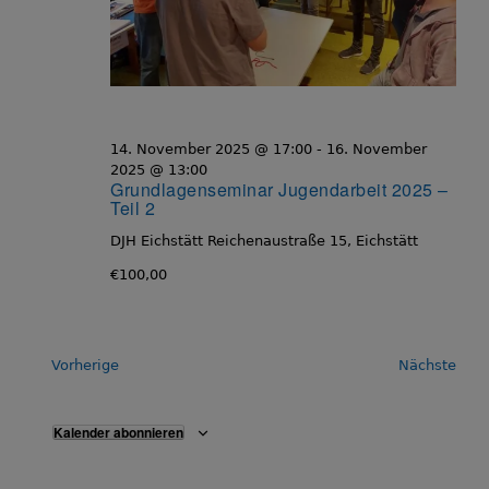
14. November 2025 @ 17:00
-
16. November
2025 @ 13:00
Grundlagenseminar Jugendarbeit 2025 –
Teil 2
DJH Eichstätt
Reichenaustraße 15, Eichstätt
€100,00
V
V
Vorherige
Nächste
e
e
r
r
a
a
Kalender abonnieren
n
n
s
s
t
t