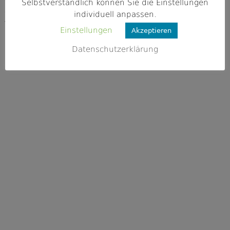
91322 Gräfenberg
Selbstverständlich können Sie die Einstellungen
individuell anpassen.
Webseite
Einstellungen
Akzeptieren
https://www.fischereiverein-graefenbe
rg.de
Datenschutzerklärung