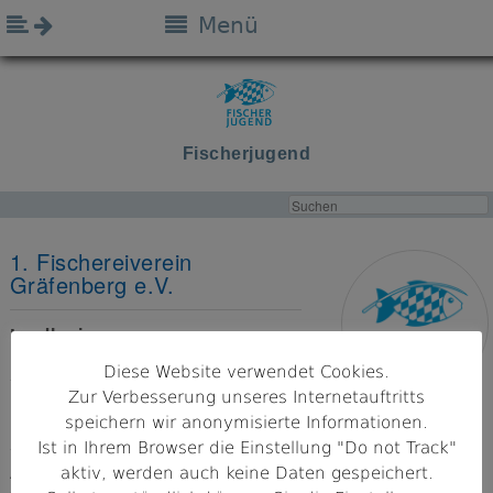
Menü
Fischerjugend
1. Fischereiverein
Gräfenberg e.V.
Landkreis
Forchheim
Diese Website verwendet Cookies.
Zur Verbesserung unseres Internetauftritts
Bezirk
speichern wir anonymisierte Informationen.
Mittelfranken
Ist in Ihrem Browser die Einstellung "Do not Track"
aktiv, werden auch keine Daten gespeichert.
Adresse