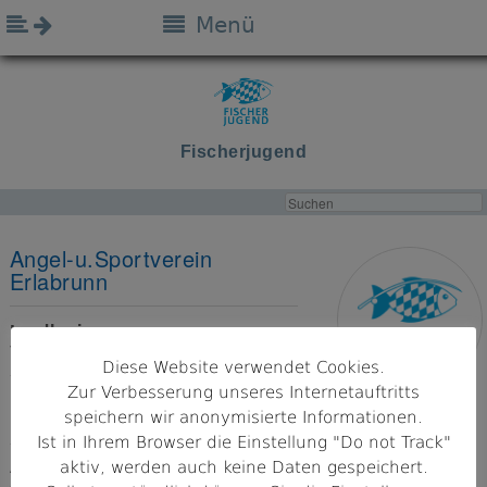
Menü
Fischerjugend
Angel-u.Sportverein
Erlabrunn
Landkreis
Würzburg
Diese Website verwendet Cookies.
Zur Verbesserung unseres Internetauftritts
Bezirk
speichern wir anonymisierte Informationen.
Unterfranken
Ist in Ihrem Browser die Einstellung "Do not Track"
aktiv, werden auch keine Daten gespeichert.
Adresse