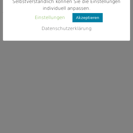
97250 Erlabrunn
Selbstverständlich können Sie die Einstellungen
individuell anpassen.
Webseite
Einstellungen
Akzeptieren
https://www.sportanglerverein-erlabru
nn.de/
Datenschutzerklärung