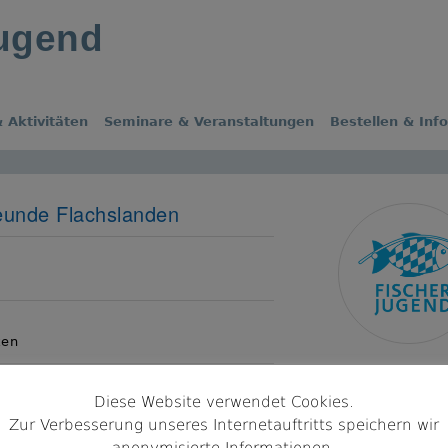
jugend
 Aktivitäten
Seminare & Veranstaltungen
Bestellen & Inf
eunde Flachslanden
s
ken
Diese Website verwendet Cookies.
hslanden
Zur Verbesserung unseres Internetauftritts speichern wir