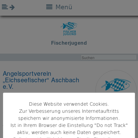
Menü
Fischerjugend
Angelsportverein
„Eichseefischer“ Aschbach
e.V.
Landkreis
Diese Website verwendet Cookies.
Bamberg
Zur Verbesserung unseres Internetauftritts
speichern wir anonymisierte Informationen.
Bezirk
Ist in Ihrem Browser die Einstellung "Do not Track"
Oberfranken
aktiv, werden auch keine Daten gespeichert.