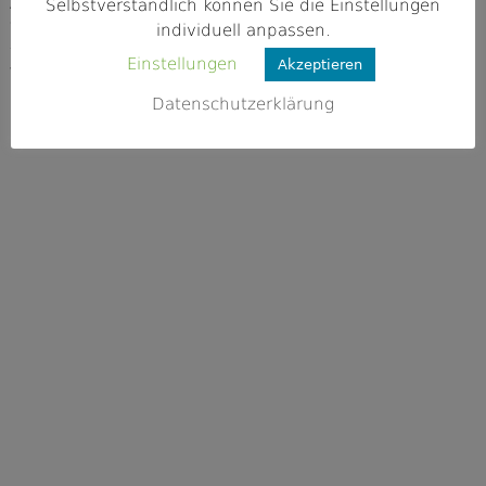
Adresse
Selbstverständlich können Sie die Einstellungen
96132 Schlüsselfeld
individuell anpassen.
Einstellungen
Akzeptieren
Webseite
k.A.
Datenschutzerklärung