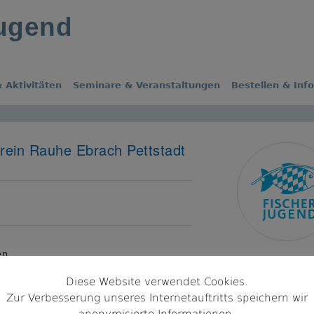
jugend
 Aktivitäten
Seminare & Veranstaltungen
Bestellen & Inf
rein Rauhe Ebrach Pettstadt
s
en
Diese Website verwendet Cookies.
Zur Verbesserung unseres Internetauftritts speichern wir
stadt