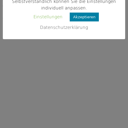
Selbstverständlich können Sie die Einstellungen
Webseite
individuell anpassen.
https://www.mertingen.de/index.php?i
Einstellungen
Akzeptieren
d=0,163&vid=21&literal=F
Datenschutzerklärung