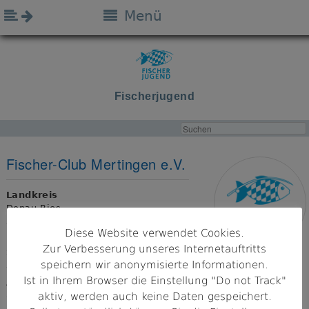
Menü
Fischerjugend
Fischer-Club Mertingen e.V.
Landkreis
Donau-Ries
Diese Website verwendet Cookies.
Bezirk
Zur Verbesserung unseres Internetauftritts
Schwaben
speichern wir anonymisierte Informationen.
Ist in Ihrem Browser die Einstellung "Do not Track"
Adresse
86690 Mertingen
aktiv, werden auch keine Daten gespeichert.