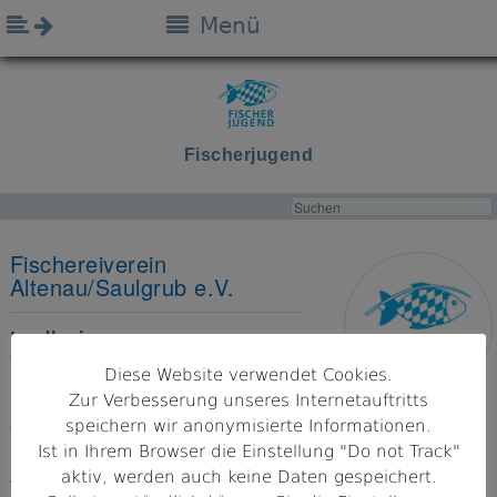
Menü
Fischerjugend
Fischereiverein
Altenau/Saulgrub e.V.
Landkreis
Garmisch-Partenkirchen
Diese Website verwendet Cookies.
Zur Verbesserung unseres Internetauftritts
Bezirk
speichern wir anonymisierte Informationen.
Oberbayern
Ist in Ihrem Browser die Einstellung "Do not Track"
aktiv, werden auch keine Daten gespeichert.
Adresse