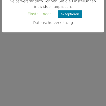
82442 Saulgrub, Altenau
Selbstverständlich können Sie die Einstellungen
individuell anpassen.
Webseite
Einstellungen
Akzeptieren
https://www.gemeinde-saulgrub.de/pa
ge/fischereiverein/wuu
Datenschutzerklärung