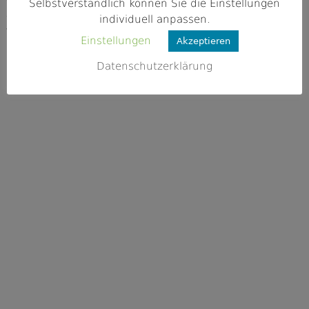
91236 Alfeld
Selbstverständlich können Sie die Einstellungen
individuell anpassen.
Webseite
Einstellungen
Akzeptieren
https://fischereivereinhersbruck.de/
Datenschutzerklärung