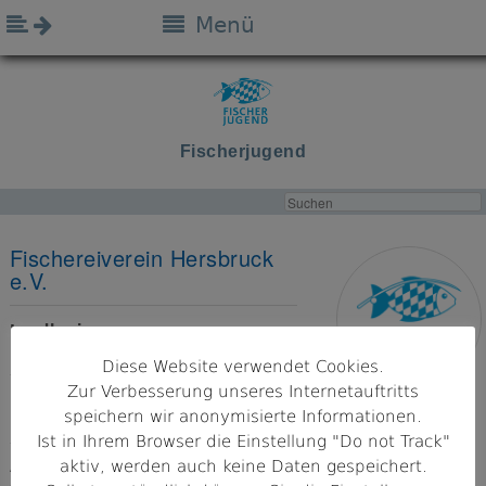
Menü
Fischerjugend
Fischereiverein Hersbruck
e.V.
Landkreis
Nürnberg
Diese Website verwendet Cookies.
Zur Verbesserung unseres Internetauftritts
Bezirk
speichern wir anonymisierte Informationen.
Mittelfranken
Ist in Ihrem Browser die Einstellung "Do not Track"
aktiv, werden auch keine Daten gespeichert.
Adresse