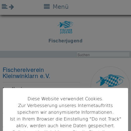
Menü
Fischerjugend
Fischereiverein
Kleinwinklarn e.V.
Landkreis
Schwandorf
Diese Website verwendet Cookies.
Zur Verbesserung unseres Internetauftritts
Bezirk
speichern wir anonymisierte Informationen.
Oberpfalz
Ist in Ihrem Browser die Einstellung "Do not Track"
aktiv, werden auch keine Daten gespeichert.
Adresse