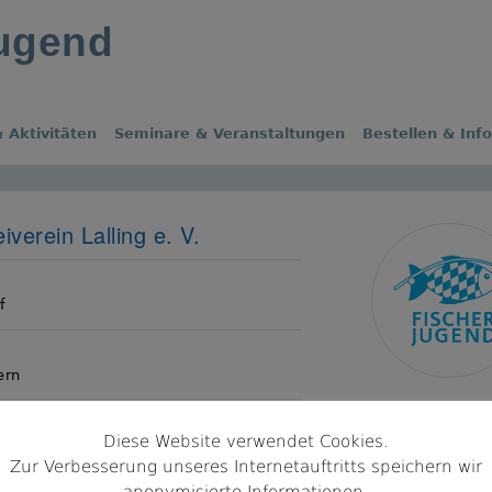
jugend
 Aktivitäten
Seminare & Veranstaltungen
Bestellen & Inf
iverein Lalling e. V.
s
f
ern
Diese Website verwendet Cookies.
ng
Zur Verbesserung unseres Internetauftritts speichern wir