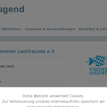
jugend
 Aktivitäten
Seminare & Veranstaltungen
Bestellen & Inf
eiverein Lechfreunde e.V.
s
 am Lech
n
Diese Website verwendet Cookies.
ldorf
Zur Verbesserung unseres Internetauftritts speichern wir