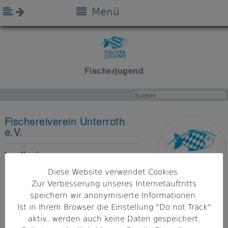
Menü
Fischerjugend
Fischereiverein Unterroth
e.V.
Landkreis
Neu-Ulm
Diese Website verwendet Cookies.
Zur Verbesserung unseres Internetauftritts
Bezirk
speichern wir anonymisierte Informationen.
Schwaben
Ist in Ihrem Browser die Einstellung "Do not Track"
aktiv, werden auch keine Daten gespeichert.
Adresse