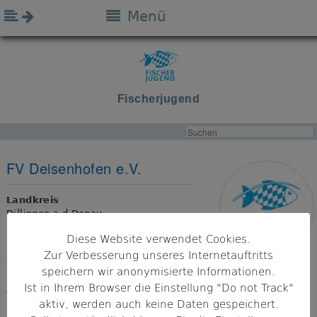
Menü
Fischerjugend
FV Deisenhofen e.V.
Landkreis
Dillingen a.d.Donau
Diese Website verwendet Cookies.
Bezirk
Zur Verbesserung unseres Internetauftritts
Schwaben
speichern wir anonymisierte Informationen.
Ist in Ihrem Browser die Einstellung "Do not Track"
Adresse
89426 Mödingen
aktiv, werden auch keine Daten gespeichert.