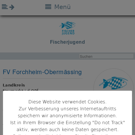
Menü
Fischerjugend
FV Forchheim-Obermässing
Landkreis
Neumarkt i.d.OPf.
Diese Website verwendet Cookies.
Bezirk
Zur Verbesserung unseres Internetauftritts
Oberpfalz
speichern wir anonymisierte Informationen.
Ist in Ihrem Browser die Einstellung "Do not Track"
Adresse
92342 Freystadt
aktiv, werden auch keine Daten gespeichert.