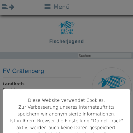
Menü
Fischerjugend
FV Gräfenberg
Landkreis
Forchheim
Diese Website verwendet Cookies.
Bezirk
Zur Verbesserung unseres Internetauftritts
Oberfranken
speichern wir anonymisierte Informationen.
Ist in Ihrem Browser die Einstellung "Do not Track"
Adresse
91322 Gräfenberg
aktiv, werden auch keine Daten gespeichert.