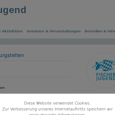
jugend
 Aktivitäten
Seminare & Veranstaltungen
Bestellen & Inf
urgstetten
s
ken
Diese Website verwendet Cookies.
urgstetten
Zur Verbesserung unseres Internetauftritts speichern wir