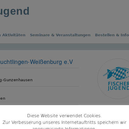
jugend
 Aktivitäten
Seminare & Veranstaltungen
Bestellen & Inf
uchtlingen-Weißenburg e.V
s
g-Gunzenhausen
ken
Diese Website verwendet Cookies.
chtlingen
Zur Verbesserung unseres Internetauftritts speichern wir