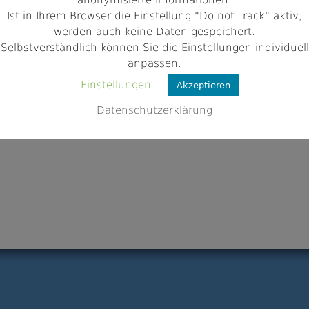
anonymisierte Informationen.
w.muenchner-sportangler.de/new/
Ist in Ihrem Browser die Einstellung "Do not Track" aktiv,
werden auch keine Daten gespeichert.
Selbstverständlich können Sie die Einstellungen individuell
anpassen.
Einstellungen
Akzeptieren
Datenschutzerklärung