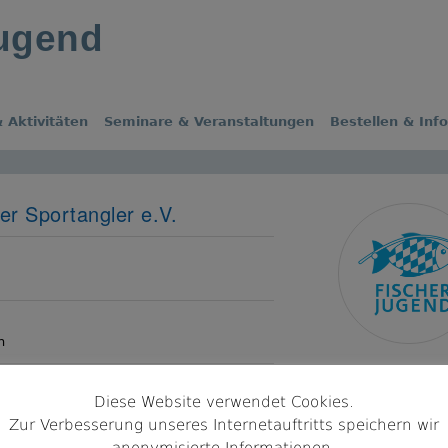
jugend
 Aktivitäten
Seminare & Veranstaltungen
Bestellen & Inf
r Sportangler e.V.
s
n
Diese Website verwendet Cookies.
ng
Zur Verbesserung unseres Internetauftritts speichern wir