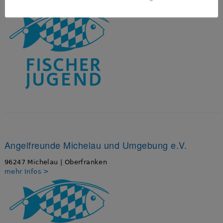
mehr Infos >
Angelfreunde Michelau und Umgebung e.V.
96247 Michelau | Oberfranken
mehr Infos >