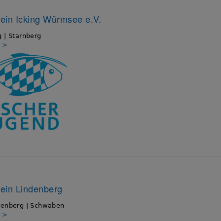
ein Icking Würmsee e.V.
 | Starnberg
s >
ein Lindenberg
denberg | Schwaben
s >