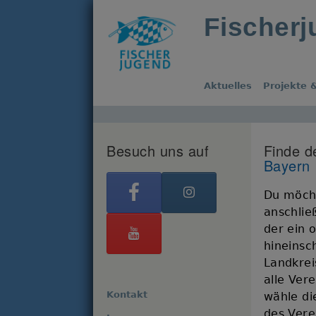
Fischer
Aktuelles
Projekte &
Besuch uns auf
Finde d
Bayern
Du möcht
anschlie
der ein 
hineinsc
Landkrei
alle Ver
Kontakt
wähle di
des Verei