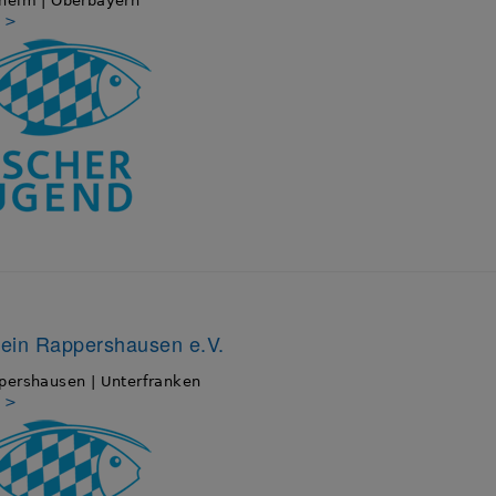
heim | Oberbayern
s >
ein Rappershausen e.V.
pershausen | Unterfranken
s >