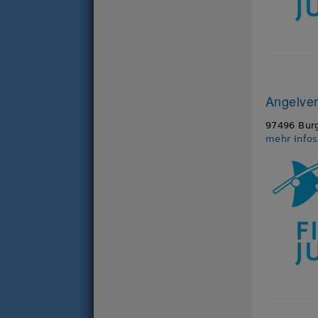
Angelve
97496 Bur
mehr Info