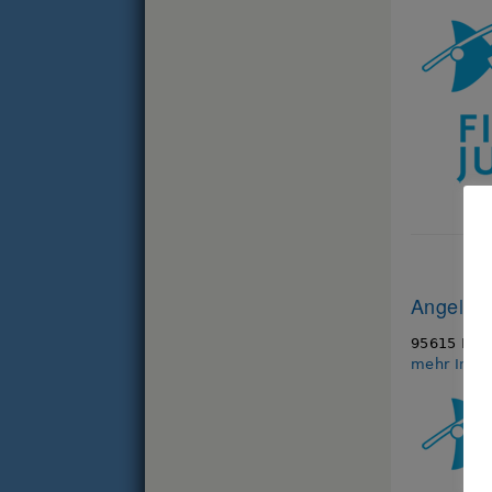
Angelver
95615 Mark
mehr Info