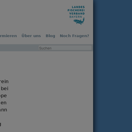
ormieren
Über uns
Blog
Noch Fragen?
rein
 bei
ppe
nen
ann
g