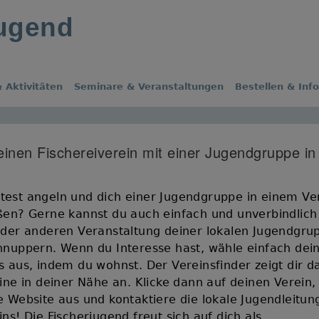
jugend
 Aktivitäten
Seminare & Veranstaltungen
Bestellen & Inf
einen Fischereiverein mit einer Jugendgruppe in
est angeln und dich einer Jugendgruppe in einem Ve
ßen? Gerne kannst du auch einfach und unverbindlich
oder anderen Veranstaltung deiner lokalen Jugendgru
hnuppern. Wenn du Interesse hast, wähle einfach dei
s aus, indem du wohnst. Der Vereinsfinder zeigt dir d
eine in deiner Nähe an. Klicke dann auf deinen Verein,
e Website aus und kontaktiere die lokale Jugendleitun
ns! Die Fischerjugend freut sich auf dich als