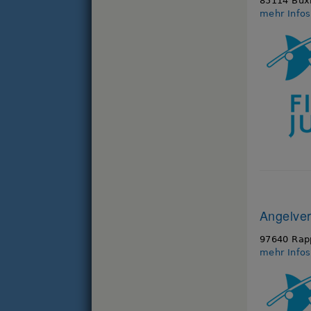
85114 Bux
mehr Info
Angelver
97640 Rap
mehr Info