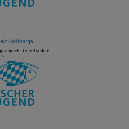
rein Haßberge
gpreppach | Unterfranken
s >